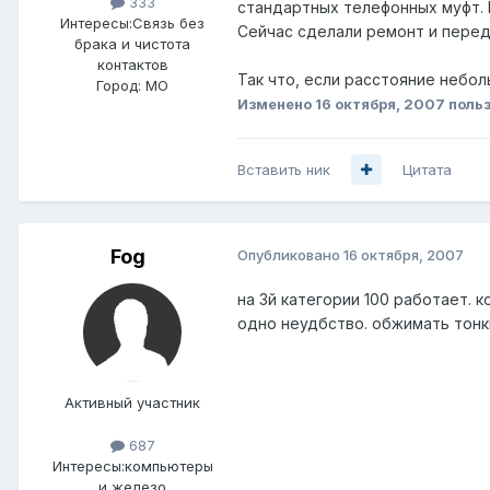
333
стандартных телефонных муфт. 
Интересы:
Связь без
Сейчас сделали ремонт и перед
брака и чистота
контактов
Так что, если расстояние небол
Город:
МО
Изменено
16 октября, 2007
польз
Вставить ник
Цитата
Fog
Опубликовано
16 октября, 2007
на 3й категории 100 работает. к
одно неудбство. обжимать тонки
Активный участник
687
Интересы:
компьютеры
и железо