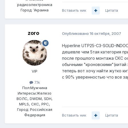
радиоэлектроника
Город:
Украина
Вставить ник
Цитата
zoro
Опубликовано
16 октября, 2007
Hyperline UTP25-C3-SOLID-INDO
дешевле чем 5тая категория при
после прошлого монтажа СКС ост
обычными "кроновскими"(китай з
теперь вот хочу найти жутко ки
VIP
с 90% уверенностью что все зар
7.1k
Пол:
Мужчина
Интересы:
Железо
ВОЛС, DWDM, SDH,
MPLS, СКС, РРС,
Город:
Российская
Федерация
Вставить ник
Цитата