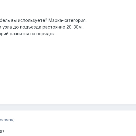
бель вы используете? Марка-категория..
 узла до подъезда растояние 20-30м...
рий разнится на порядок...
менено)
OR