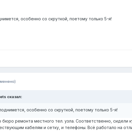
днимется, особенно со скруткой, поетому только 5-я!
зменено)
vets сказал:
поднимется, особенно со скруткой, поетому только 5-я!
о бюро ремонта местного тел. узла. Соответственно, сидели ку
ествующим кабелям и сетку, и телефоны. Всё работало на отлич