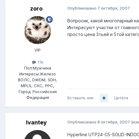
zoro
Опубликовано
7 октября, 2007
Вопросик, какой многопарный ка
Интересуют участки от главного
просто цена 3тьей и 5той катего
VIP
7.1k
Пол:
Мужчина
Интересы:
Железо
ВОЛС, DWDM, SDH,
MPLS, СКС, РРС,
Город:
Российская
Федерация
Вставить ник
Цитата
Ivantey
Опубликовано
8 октября, 2007
(из
Hyperline UTP24-C5-SOLID-INDO