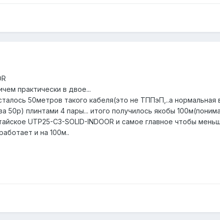
OR
чем практически в двое...
алось 50метров такого кабеля(это не ТППэП,..а нормальная в
а 50р) плинтами 4 пары... итого получилось якобы 100м(понима
тайское UTP25-C3-SOLID-INDOOR и самое главное чтобы меньше
аботает и на 100м..