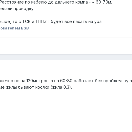
Расстояние по кабелю до дальнего компа - ~ 60-70м.
елали проводку.
ьшое, то с ТСВ и ТППэП будет всё пахать на ура.
ователем BSB
онечно не на 120метров. а на 60-80 работает без проблем. ну а
е жилы бывают косяки (жила 0.3).