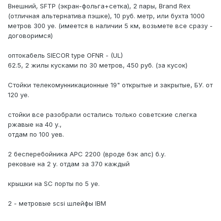
Внешний, SFTP (экран-фольга+сетка), 2 пары, Brand Rex
(отличная альтернатива пэшке), 10 руб. метр, или бухта 1000
метров 300 уе. (имеется в наличии 5 км, возьмете все сразу -
договоримся)
оптокабель SIECOR type OFNR - (UL)
62.5, 2 жилы кусками по 30 метров, 450 руб. (за кусок)
Стойки телекомунникационные 19" открытые и закрытые, БУ. от
120 уе.
стойки все разобрали остались только советские слегка
ржавые на 40 у.,
отдам по 100 уев.
2 бесперебойника APC 2200 (вроде бэк апс) б.у.
рековые на 2 у. отдам за 370 каждый
крышки на SC порты по 5 уе.
2 - метровые scsi шлейфы IBM