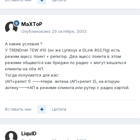
MaXToP
Опубликовано
29 октября, 2003
А какие условия ?
У TRENDnet TEW 410 (он же Lynksys и DLink 802,11g) есть
режим ацесс поинт + репитор. Два ацесс поинта в этом
режиме общаются как бриджи по радио + могут вешаться
клиенты на оба АП.
Тогда получается для вас:
(АП+репит 1) --->перв. антена (АП+репит 2), на вторую
антену--->АП в режиме клиента или рутер с радио картой.
Вставить ник
Цитата
LiquID