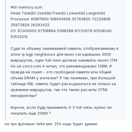
#sh memory sum
Head Total(b) Used(b) Free(b) Lowest(b) Largest(b)
Processor 458FFB00 108004608 35783800 72220808
25972824 26263432
I/O 3C000000 67108864 5388288 61720576 61558240
61542012
Судя по объему занимаемой памяти, отображаемому в
show ip bgp neighbours для моих сегодняшних 3000
маршрутов, один full-view должен занимать около 17М.
Но на cisco.com я читал, что рекомендовано 128M. Я
правда не понял - это свободной памяти или общий
объем DRAM у железки? Я так понимаю, при большой
таблице RIB, память будет расходоваться не только на
хранение маршрутов, так что такие расчеты (17М)
некорректны?
Короче, если буду принимать 2-3 full-view, нужно ли
покупать еще 256M ?
на три фуллвью тебе мег 250 надо будет думаю