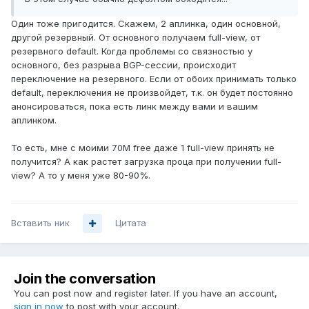
Один тоже пригодится. Скажем, 2 аплинка, один основной,
другой резервный. От основного получаем full-view, от
резервного default. Когда проблемы со связностью у
основного, без разрыва BGP-сессии, происходит
переключение на резервного. Если от обоих принимать только
default, переключения не произвойдет, т.к. он будет постоянно
анонсироваться, пока есть линк между вами и вашим
аплинком.
То есть, мне с моими 70M free даже 1 full-view принять не
получится? А как растет загрузка проца при получении full-
view? А то у меня уже 80-90%.
Вставить ник
Цитата
Join the conversation
You can post now and register later. If you have an account,
sign in now
to post with your account.