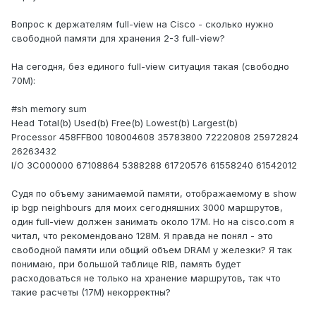
Вопрос к держателям full-view на Cisco - сколько нужно
свободной памяти для хранения 2-3 full-view?
На сегодня, без единого full-view ситуация такая (свободно
70М):
#sh memory sum
Head Total(b) Used(b) Free(b) Lowest(b) Largest(b)
Processor 458FFB00 108004608 35783800 72220808 25972824
26263432
I/O 3C000000 67108864 5388288 61720576 61558240 61542012
Судя по объему занимаемой памяти, отображаемому в show
ip bgp neighbours для моих сегодняшних 3000 маршрутов,
один full-view должен занимать около 17М. Но на cisco.com я
читал, что рекомендовано 128M. Я правда не понял - это
свободной памяти или общий объем DRAM у железки? Я так
понимаю, при большой таблице RIB, память будет
расходоваться не только на хранение маршрутов, так что
такие расчеты (17М) некорректны?