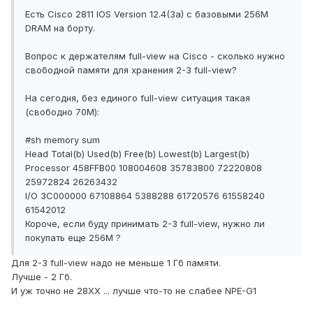
Есть Cisco 2811 IOS Version 12.4(3a) с базовыми 256M
DRAM на борту.
Вопрос к держателям full-view на Cisco - сколько нужно
свободной памяти для хранения 2-3 full-view?
На сегодня, без единого full-view ситуация такая
(свободно 70М):
#sh memory sum
Head Total(b) Used(b) Free(b) Lowest(b) Largest(b)
Processor 458FFB00 108004608 35783800 72220808
25972824 26263432
I/O 3C000000 67108864 5388288 61720576 61558240
61542012
Короче, если буду принимать 2-3 full-view, нужно ли
покупать еще 256M ?
Для 2-3 full-view надо не меньше 1 Гб памяти.
Лучше - 2 Гб.
И уж точно не 28XX ... лучше что-то не слабее NPE-G1