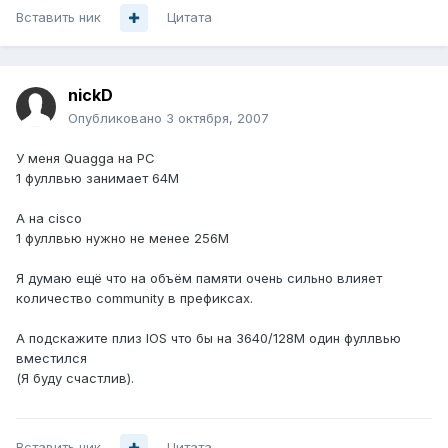
Вставить ник
Цитата
nickD
Опубликовано
3 октября, 2007
У меня Quagga на PC
1 фуллвью занимает 64М
А на cisco
1 фуллвью нужно не менее 256M
Я думаю ещё что на объём памяти очень сильно влияет
количество сommunity в префиксах.
А подскажите плиз IOS что бы на 3640/128M один фуллвью
вместился
(Я буду счастлив).
Вставить ник
Цитата