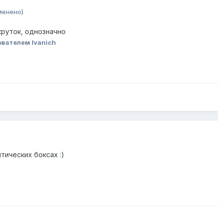
менено)
круток, однозначно
вателем Ivanich
птических боксах :)