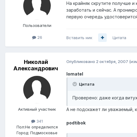
На крайняк скрутите получше и 
заработать и сейчас. А проникро
первую очередь удостоверится, 
Пользователи
26
Вставить ник
Цитата
Николай
Опубликовано
2 октября, 2007
(из
Александрович
lomatel
Цитата
Проверено: даже когда витух
Активный участник
А не подскажет ли уважаемый, к
341
podtibok
Пол:
Не определился
Город:
Подмосковье