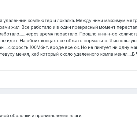
 удаленный компьютер и локалка. Между ними максимум метро
парами жил. Все работало и в один прекрасный момент перест
работало.......через время перастало. Прошло ннннн-ое колич
 не идет. На обоих концах все обжато нормально. Я использу
....скорость 100Мбит. вроде все ок. Но не пингует ни одну ма
етевуху менял, хаб который около удаленного компа менял...
ной оболочки и проникновение влаги.