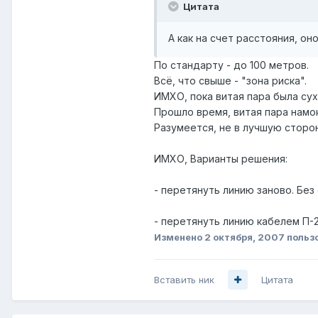
Цитата
А как на счет расстояния, он
По стандарту - до 100 метров.
Всё, что свыше - "зона риска".
ИМХО, пока витая пара была су
Прошло время, витая пара намок
Разумеется, не в лучшую сторон
ИМХО, Варианты решения:
- перетянуть линию заново. Без 
- перетянуть линию кабелем П-2
Изменено
2 октября, 2007
польз
Вставить ник
Цитата