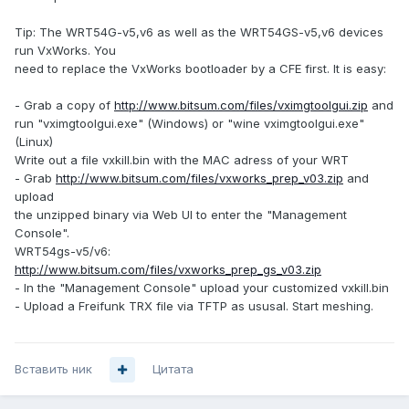
Tip: The WRT54G-v5,v6 as well as the WRT54GS-v5,v6 devices
run VxWorks. You
need to replace the VxWorks bootloader by a CFE first. It is easy:
- Grab a copy of
http://www.bitsum.com/files/vximgtoolgui.zip
and
run "vximgtoolgui.exe" (Windows) or "wine vximgtoolgui.exe"
(Linux)
Write out a file vxkill.bin with the MAC adress of your WRT
- Grab
http://www.bitsum.com/files/vxworks_prep_v03.zip
and
upload
the unzipped binary via Web UI to enter the "Management
Console".
WRT54gs-v5/v6:
http://www.bitsum.com/files/vxworks_prep_gs_v03.zip
- In the "Management Console" upload your customized vxkill.bin
- Upload a Freifunk TRX file via TFTP as ususal. Start meshing.
Вставить ник
Цитата