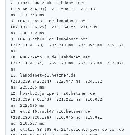
7  LINX1.LON-2.uk.lambdanet.net 
(195.66.224.99)  213.598 ms  218.131 
ms  217.753 ms

8  FRA-1-pos313.de.lambdanet.net 
(82.197.136.25)  236.364 ms  231.509 
ms  236.362 ms

9  FRA-3-eth100.de.lambdanet.net 
(217.71.96.70)  237.213 ms  232.394 ms  235.171 
ms

10  NUE-2-eth100.de.lambdanet.net 
(217.71.96.74)  255.123 ms  252.175 ms  232.071 
ms

11  lambdanet-gw.hetzner.de 
(213.239.242.214)  222.947 ms  224.122 
ms  225.265 ms

12  hos-bb2.juniper1.rz6.hetzner.de 
(213.239.240.143)  221.221 ms  210.032 
ms  222.695 ms

13  et.2.16.rs3k47.rz6.hetzner.de 
(213.239.229.186)  216.945 ms  215.931 
ms  219.567 ms

14  static.88-198-62-217.clients.your-server.de 