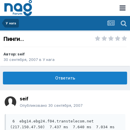
У нага
Пинги..
Автор:
seif
30 сентября, 2007
в
У нага
Ответить
seif
Опубликовано
30 сентября, 2007
 6  ebg14.ebg24.f04.transtelecom.net 
(217.150.47.50)  7.437 ms  7.640 ms  7.034 ms
