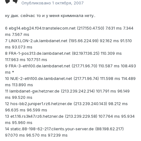
Опубликовано
1 октября, 2007
ну дык. сейчас то и у меня криминала нету..
6 ebg14.ebg24.f04.transtelecom.net (217.150.47.50) 7.631 ms 7.344
ms 7.567 ms
7 LINX1.LON-2.uk.lambdanet.net (195.66.224.99) 92.162 ms 91.510
ms 93.073 ms
8 FRA-1-pos313.de.lambdanet.net (82.197.136.25) 110.309 ms
117.963 ms 107.751 ms
9 FRA-3-eth100.de.lambdanet.net (217.71.96.70) 110.587 ms 108.493
ms *
10 NUE-2-eth100.de.lambdanet.net (217.71.96.74) 111.598 ms 114.489
ms 113.890 ms
11 lambdanet-gw.hetzner.de (213.239.242.214) 101.791 ms 96.149
ms 99.520 ms
12 hos-bb2.juniper1.rz6.hetzner.de (213.239.240.143) 98.212 ms
96.635 ms 96.599 ms
13 et.1.16.rs3k47.rz6.hetzner.de (213.239.229.58) 107.764 ms 95.934
ms 95.960 ms
14 static.88-198-62-217.clients.your-server.de (88.198.62.217)
97.070 ms 96.570 ms 97.239 ms