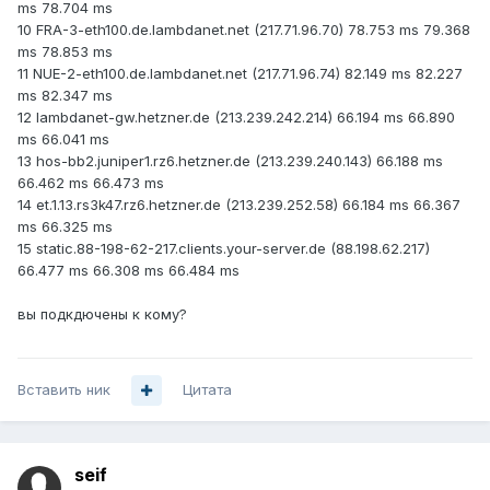
ms 78.704 ms
10 FRA-3-eth100.de.lambdanet.net (217.71.96.70) 78.753 ms 79.368
ms 78.853 ms
11 NUE-2-eth100.de.lambdanet.net (217.71.96.74) 82.149 ms 82.227
ms 82.347 ms
12 lambdanet-gw.hetzner.de (213.239.242.214) 66.194 ms 66.890
ms 66.041 ms
13 hos-bb2.juniper1.rz6.hetzner.de (213.239.240.143) 66.188 ms
66.462 ms 66.473 ms
14 et.1.13.rs3k47.rz6.hetzner.de (213.239.252.58) 66.184 ms 66.367
ms 66.325 ms
15 static.88-198-62-217.clients.your-server.de (88.198.62.217)
66.477 ms 66.308 ms 66.484 ms
вы подкдючены к кому?
Вставить ник
Цитата
seif