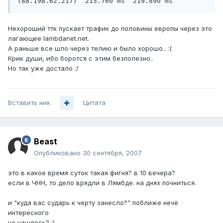
(88.198.62.217)  215.760 ms  219.890 ms
Нехороший ттк пускает трафик до половины европы через это
лагающее lambdanet.net.
А раньше все шло через телию и было хорошо.. :(
Крик души, ибо боротся с этим безполезно..
Но так уже достало :/
Вставить ник
Цитата
Beast
Опубликовано
30 сентября, 2007
это в какое время суток такая фигня? в 10 вечера?
если в ЧНН, то дело врядли в Лямбде. на днях почниться.
и "куда вас сударь к черту занесло?" поближе нечё
интересного
не нашлось? ;)