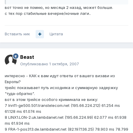
вот точно не помню, но месяца 2 назад, может больше.
с тех пор стабильные вечерне/ночные лаги..
Вставить ник
Цитата
Beast
Опубликовано
1 октября, 2007
интересно - КАК к вам идут ответы от вашего визави из
Европы?
трейс показывает путь исходняка и суммарную задержку
"туда-обратно".
вот в этом трейсе особого криминала не вижу:
7 lnn11-ge500.501.transtelecom.net (195.66.224.212) 61.254 ms
61.128 ms 61.074 ms
8 LINX1.LON-2.uk.lambdanet.net (195.66.224.99) 62.077 ms 61.938
ms 61.934 ms
9 FRA-1-pos313.de.lambdanet.net (82.197.136.25) 78.903 ms 78.799