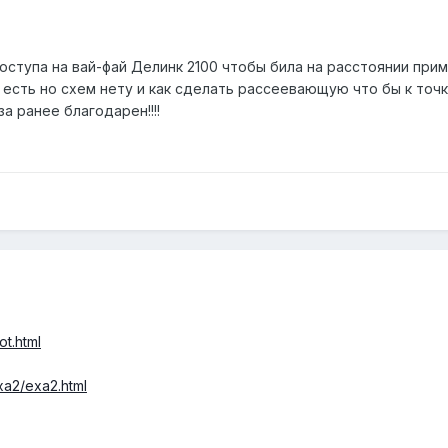
оступа на вай-фай Делинк 2100 чтобы била на расстоянии при
 есть но схем нету и как сделать рассеевающую что бы к то
а ранее благодарен!!!!
ot.html
xa2/exa2.html