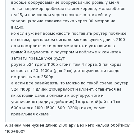
вообще оборудовыание оборудованию рознь. у меня
точка например пробивает стены хорошо, железобетон
см 15, и наискось и через несколько этажей. а у
товарища точно такаяже точка через 30 метров не
видно.
но если уж нет возможности поставить роутер поближе
по потом, при плохом сигнале можно купить длинк 2100
ар и настроить ее в режиме моста. и установить в
прямой видимости с роутером и поближе к комнатам...
затраты правда уже будут.
роутер 524 гдето 1100р стоит, там 4 порта. 2 пачкорда
метров на 20=1400р (для 2 пк) ,сетевухи почти везде
встроенные. = 2500р.
а если все завайфаять. то можно по такой схеме. роутер
524 1100р, 1 длинк 2100ар(мост и клиент, ставиться на
пк,который самый близкий к роутеру,он же и
увеличивает радиус действия),1 карта вайфай на 1 пк
600р итого 1100+1500+600=3200р имхо, самая
правильная схема..
А зачем мне нужен длинк 2100 ар? Без него нельзя обойтись?
1100+600?