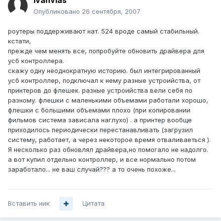
ivanvias
Опубликовано
26 сентября, 2007
роутеры поддерживают нат. 524 вроде самый стабильный.
кстати,
прежде чем менять все, попробуйте обновить драйвера для
усб контроллера.
скажу одну неоднократную историю. был интегрированный
усб контроллер, подключал к нему разные устроийства, от
принтеров до флешек. разные устроийства вели себя по
разному. флешки с маленькими объемами работали хорошо,
флешки с большими объемами плохо (при копировании
фильмов система зависала наглухо) . а принтер вообще
приходилось периодически перестанавливать (загрузил
систему, работает, а через некоторое время отваливаеться ).
Я несколько раз обновлял драйвера,но помогало не надолго.
а вот купил отдельно контроллер, и все нормально потом
заработало... не ваш случай??? а то очень похоже...
Вставить ник
Цитата