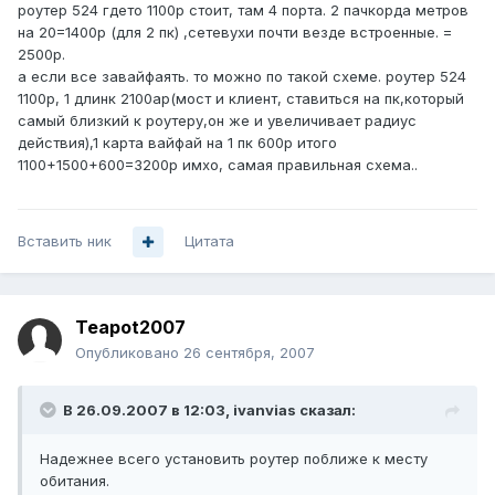
роутер 524 гдето 1100р стоит, там 4 порта. 2 пачкорда метров
на 20=1400р (для 2 пк) ,сетевухи почти везде встроенные. =
2500р.
а если все завайфаять. то можно по такой схеме. роутер 524
1100р, 1 длинк 2100ар(мост и клиент, ставиться на пк,который
самый близкий к роутеру,он же и увеличивает радиус
действия),1 карта вайфай на 1 пк 600р итого
1100+1500+600=3200р имхо, самая правильная схема..
Вставить ник
Цитата
Teapot2007
Опубликовано
26 сентября, 2007
В 26.09.2007 в 12:03, ivanvias сказал:
Надежнее всего установить роутер поближе к месту
обитания.