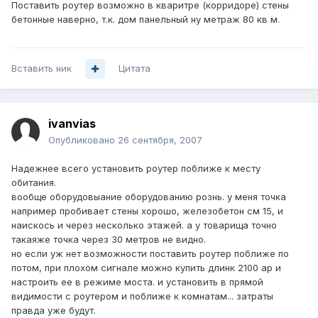
Поставить роутер возможно в кваритре (корридоре) стены
бетонные наверно, т.к. дом панельный ну метраж 80 кв м.
Вставить ник
Цитата
ivanvias
Опубликовано
26 сентября, 2007
Надежнее всего установить роутер поближе к месту
обитания.
вообще оборудовыание оборудованию рознь. у меня точка
например пробивает стены хорошо, железобетон см 15, и
наискось и через несколько этажей. а у товарища точно
такаяже точка через 30 метров не видно.
но если уж нет возможности поставить роутер поближе по
потом, при плохом сигнале можно купить длинк 2100 ар и
настроить ее в режиме моста. и установить в прямой
видимости с роутером и поближе к комнатам... затраты
правда уже будут.