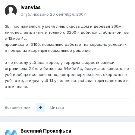
ivanvias
Опубликовано
26 сентября, 2007
ЗЫ. про намаялся. у меня линк сквозь дом и деревья 300м.
линк неставильный. и только с 3200 я добился стабильной rssi
и 12мбит\с.
прошивка от 2100, нормально работает на хороших условиях.
в пределах квартиры нормальное решение.
а по поводу усб адаптеров, у торорых скорость записи
ограничена 2 б\с и биться за 54мбит\с, безумство какоето. по
усб вообще все непонятно, контроллеры разные, скорость по
усб тоже, а вдруг усб 1.1 у человека. pci адаптеры надежные в
этом плане.
Вставить ник
Цитата
Василий Прокофьев