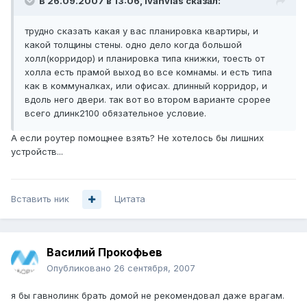
В 26.09.2007 в 13:06, ivanvias сказал:
трудно сказать какая у вас планировка квартиры, и
какой толщины стены. одно дело когда большой
холл(корридор) и планировка типа книжки, тоесть от
холла есть прамой выход во все комнамы. и есть типа
как в коммуналках, или офисах. длинный корридор, и
вдоль него двери. так вот во втором варианте срорее
всего длинк2100 обязательное условие.
А если роутер помощнее взять? Не хотелось бы лишних
устройств...
Вставить ник
Цитата
Василий Прокофьев
Опубликовано
26 сентября, 2007
я бы гавнолинк брать домой не рекомендовал даже врагам.