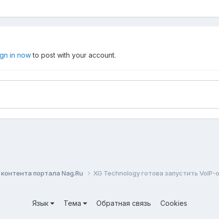
ign in now
to post with your account.
контента портала Nag.Ru
XG Technology готова запустить VoIP
Язык
Тема
Обратная связь
Cookies