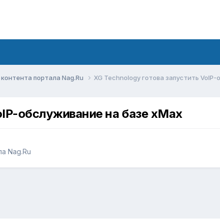
контента портала Nag.Ru
XG Technology готова запустить VoIP
oIP-обслуживание на базе xMax
а Nag.Ru