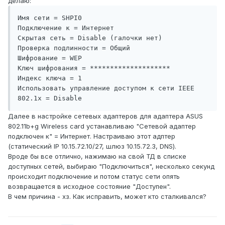
делаю:
Имя сети = SHPI0

Подключение к = Интернет

Скрытая сеть = Disable (галочки нет)

Проверка подлинности = Общий

Шифрование = WEP

Ключ шифрования = ********************

Индекс ключа = 1

Использовать управление доступом к сети IEEE 
802.1x = Disable
Далее в настройке сетевых адаптеров для адаптера ASUS
802.11b+g Wireless card устанавливаю "Сетевой адаптер
подключен к" = Интернет. Настраиваю этот адптер
(статический IP 10.15.72.10/27, шлюз 10.15.72.3, DNS).
Вроде бы все отлично, нажимаю на свой ТД в списке
доступных сетей, выбираю "Подключиться", несколько секунд
происходит подключение и потом статус сети опять
возвращается в исходное состояние "Доступен".
В чем причина - хз. Как исправить, может кто сталкивался?