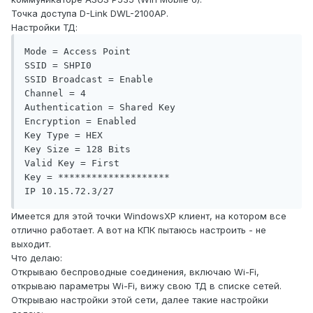
Точка доступа D-Link DWL-2100AP.
Настройки ТД:
Mode = Access Point

SSID = SHPI0

SSID Broadcast = Enable

Channel = 4

Authentication = Shared Key

Encryption = Enabled

Key Type = HEX

Key Size = 128 Bits

Valid Key = First

Key = ********************

IP 10.15.72.3/27
Имеется для этой точки WindowsXP клиент, на котором все
отлично работает. А вот на КПК пытаюсь настроить - не
выходит.
Что делаю:
Открываю беспроводные соединения, включаю Wi-Fi,
открываю параметры Wi-Fi, вижу свою ТД в списке сетей.
Открываю настройки этой сети, далее такие настройки