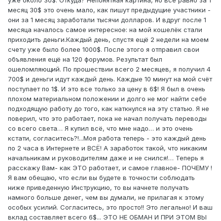
уже около 30$. Откуда? Непонятная картина, но всё равно за 1
месяц 30$ это очень мало, как пишут предыдущие участники -
они за 1 месяц заработали тысячи долларов. И вдруг после 1
месяца началось самое интересное: на мой кошелёк стали
приходить деньги.Каждый день, спустя ещё 2 недели на моем
счету уже было более 1000$. После этого я отправил свои
объявления ещё на 120 форумов. Результат был
ошеломляющий. По прошествии всего 2 месяцев, я получил 4
700$ и деньги идут каждый день. Каждые 10 минут на мой счёт
поступает по 1$. И это все только за цену в 6$! Я был в очень
плохом материальном положении и долго не мог найти себе
подходящую работу до того, как наткнулся на эту статью. Я не
поверил, что это работает, пока не начал получать переводы
со всего света… Я купил всё, что мне надо… и это очень
кстати, согласитесь?!...Моя работа теперь - это каждый день
по 2 часа в Интернете и ВСЁ! А заработок такой, что никаким
начальникам и руководителям даже и не снился!… Теперь я
расскажу Вам- как ЭТО работает, и самое главное- ПОЧЕМУ !
Я вам обещаю, что если вы будете в точности соблюдать
ниже приведенную Инструкцию, то вы начнете получать
намного больше денег, чем вы думали, не прилагая к этому
особых усилий. Согласитесь, это просто!! Это легально! И ваш
вклад составляет всего 6$... ЭТО НЕ ОБМАН И ПРИ ЭТОМ ВЫ