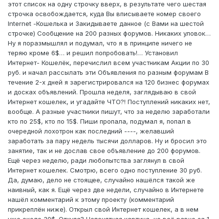
этот список на одну строчку вверх, в результате чего шестая
строчка освобождается, куда Вы вписываете номер своего
Internet -Кошелька и Закидываете данное (с Вами на шестой
строчке) Сообщение на 200 разных форумов. Никаких уловок…
Ну я поразмышлял и подумал, что я в принципе ничего не
теряю кроме 6$… и решил попробовать!… Установил
Интернет- Кошелёк, перечислил всем участникам Акции по 30
руб. и начал рассылать эти Объявления по разным форумам В
течение 2-х дней я зарегистрировался на 120 бизнес форумах
и досках объявлений. Прошла неделя, заглядываю в свой
Интернет кошелек, и угадайте ЧТО?! Поступлений никаких нет,
вообще. А разные участники пишут, что за неделю заработали
кто по 25$, кто по 15$. Пиши пропала, подумал я, попал в
очередной лохотрон как последний ----, желавший
заработать за пару недель тысячи долларов. Ну и бросил это
занятие, так и не дослав свое объявление до 200 форумов.
Ещё через неделю, ради любопытства заглянул в свой
Интернет кошелек. Смотрю, всего одно поступление 30 руб.
Да, думаю, дело не стоящее, случайно нашёлся такой же
наивный, как я. Ещё через две недели, случайно в Интернете
нашёл комментарий к этому проекту (комментарий
прикреплён ниже). Открыл свой Интернет кошелек, а в нем