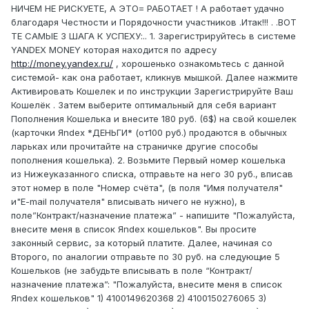
НИЧЕМ НЕ РИСКУЕТЕ, А ЭТО= РАБОТАЕТ ! А работает удачно
благодаря Честности и Порядочности участников .Итак!!! . .ВОТ
ТЕ САМЫЕ 3 ШАГА К УСПЕХУ:.. 1. Зарегистрируйтесь в системе
YANDEX MONEY которая находится по адресу
http://money.yandex.ru/
, хорошенько ознакомьтесь с данной
системой- как она работает, кликнув мышкой. Далее нажмите
Активировать Кошелек и по инструкции Зарегистрируйте Ваш
Кошелёк . Затем выберите оптимальный для себя вариант
Пополнения Кошелька и внесите 180 руб. (6$) на свой кошелек
(карточки Яndex *ДЕНЬГИ* (от100 руб.) продаются в обычных
ларьках или прочитайте на страничке другие способы
пополнения кошелька). 2. Возьмите Первый номер кошелька
из Нижеуказанного списка, отправьте на него 30 руб., вписав
этот номер в поле "Номер счёта", (в поля "Имя получателя"
и"E-mail получателя" вписывать ничего не нужно), в
поле”Контракт/назначение платежа” - напишите "Пожалуйста,
внесите меня в список Яndex кошельков". Вы просите
законный сервис, за который платите. Далее, начиная со
Второго, по аналогии отправьте по 30 руб. на следующие 5
Кошельков (не забудьте вписывать в поле “Контракт/
назначение платежа”: "Пожалуйста, внесите меня в список
Яndex кошельков" 1) 4100149620368 2) 4100150276065 3)