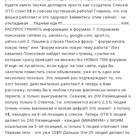
будете иметь тысячи долларов просто как создатель Списка!
ЭТО стоит 6$ и совсем пустяковой работы!! Главное, что эта
фишка работает и это здорово! Займитесь этим сейчас - не
откладывая ….!!!время идет!!!................................................................ КАК
РАСПРОСТРАНЯТЬ информацию в форумах. 1. Открываем
поисковик rambler.ru, yandex.ru, google.com, aport.ru,
yahoo.com 2. Пишем в строке Поиска фразу: " форум начать
новую тему" или "форум начать новую тему работа" (без
кавычек) Поисковик найдет тысячи страниц, ссылки на
которые сразу приводят на множество НОВЫХ ТЕМ форумов.
И еще: не пугайтесь, если вдруг на том сайте, куда Вы
захотели поместить свое объявление, уже есть одно или
несколько похожих. Это лишний раз подтверждает то, что
этот бизнес действительно работает! А теперь я Вам
расскажу, почему Вы в любом случае фактически ничего не
теряете, а только выигрываете. Скажем, из 200 Размещений я
получу только 5 Ответов, т.е. откликнется всего 2,5% людей
(очень-очень маленькая и низкая цифра!!) Это значит- я получу
5$, находясь на 6-ой позиции в списке. Теперь ЭТИ 5 людей
делают по 200 Размещений - каждый (МИНИМУМ= с МОИМ
кошельком на 5-ой позиции), и только 5 людей отвечают тем
Первым пяти - это уже 25$!!! Дальше Эти 25 людей делают по