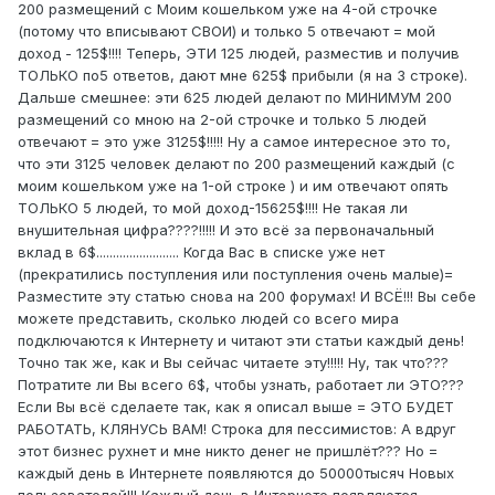
200 размещений с Моим кошельком уже на 4-ой строчке
(потому что вписывают СВОИ) и только 5 отвечают = мой
доход - 125$!!!! Теперь, ЭТИ 125 людей, разместив и получив
ТОЛЬКО по5 ответов, дают мне 625$ прибыли (я на 3 строке).
Дальше смешнее: эти 625 людей делают по МИНИМУМ 200
размещений со мною на 2-ой строчке и только 5 людей
отвечают = это уже 3125$!!!!! Ну а самое интересное это то,
что эти 3125 человек делают по 200 размещений каждый (с
моим кошельком уже на 1-ой строке ) и им отвечают опять
ТОЛЬКО 5 людей, то мой доход-15625$!!!! Не такая ли
внушительная цифра????!!!!! И это всё за первоначальный
вклад в 6$......................... Когда Вас в списке уже нет
(прекратились поступления или поступления очень малые)=
Разместите эту статью снова на 200 форумах! И ВСЁ!!! Вы себе
можете представить, сколько людей со всего мира
подключаются к Интернету и читают эти статьи каждый день!
Точно так же, как и Вы сейчас читаете эту!!!!! Ну, так что???
Потратите ли Вы всего 6$, чтобы узнать, работает ли ЭТО???
Если Вы всё сделаете так, как я описал выше = ЭТО БУДЕТ
РАБОТАТЬ, КЛЯНУСЬ ВАМ! Строка для пессимистов: А вдруг
этот бизнес рухнет и мне никто денег не пришлёт??? Но =
каждый день в Интернете появляются до 50000тысяч Новых