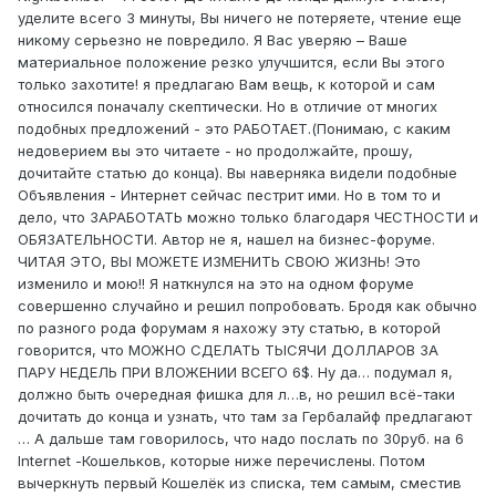
уделите всего 3 минуты, Вы ничего не потеряете, чтение еще
никому серьезно не повредило. Я Вас уверяю – Ваше
материальное положение резко улучшится, если Вы этого
только захотите! я предлагаю Вам вещь, к которой и сам
относился поначалу скептически. Но в отличие от многих
подобных предложений - это РАБОТАЕТ.(Понимаю, с каким
недоверием вы это читаете - но продолжайте, прошу,
дочитайте статью до конца). Вы наверняка видели подобные
Объявления - Интернет сейчас пестрит ими. Но в том то и
дело, что ЗАРАБОТАТЬ можно только благодаря ЧЕСТНОСТИ и
ОБЯЗАТЕЛЬНОСТИ. Автор не я, нашел на бизнес-форуме.
ЧИТАЯ ЭТО, ВЫ МОЖЕТЕ ИЗМЕНИТЬ СВОЮ ЖИЗНЬ! Это
изменило и мою!! Я наткнулся на это на одном форуме
совершенно случайно и решил попробовать. Бродя как обычно
по разного рода форумам я нахожу эту статью, в которой
говорится, что МОЖНО СДЕЛАТЬ ТЫСЯЧИ ДОЛЛАРОВ ЗА
ПАРУ НЕДЕЛЬ ПРИ ВЛОЖЕНИИ ВСЕГО 6$. Ну да… подумал я,
должно быть очередная фишка для л…в, но решил всё-таки
дочитать до конца и узнать, что там за Гербалайф предлагают
… A дальше там говорилось, что надо послать по 30руб. на 6
Internet -Кошельков, которые ниже перечислены. Потом
вычеркнуть первый Кошелёк из списка, тем самым, сместив