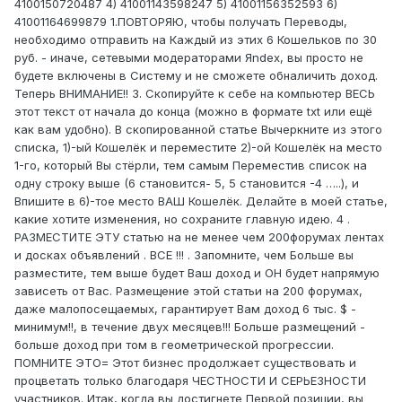
4100150720487 4) 41001143598247 5) 41001156352593 6)
41001164699879 1.ПОВТОРЯЮ, чтобы получать Переводы,
необходимо отправить на Каждый из этих 6 Кошельков по 30
руб. - иначе, сетевыми модераторами Яndex, вы просто не
будете включены в Систему и не сможете обналичить доход.
Теперь ВНИМАНИЕ!! 3. Скопируйте к себе на компьютер ВЕСЬ
этот текст от начала до конца (можно в формате txt или ещё
как вам удобно). В скопированной статье Вычеркните из этого
списка, 1)-ый Кошелёк и переместите 2)-ой Кошелёк на место
1-го, который Вы стёрли, тем самым Переместив список на
одну строку выше (6 становится- 5, 5 становится -4 …..), и
Впишите в 6)-тое место ВАШ Кошелёк. Делайте в моей статье,
какие хотите изменения, но сохраните главную идею. 4 .
РАЗМЕСТИТЕ ЭТУ статью на не менее чем 200форумах лентах
и досках объявлений . ВСЕ !!! . Запомните, чем Больше вы
разместите, тем выше будет Ваш доход и ОН будет напрямую
зависеть от Вас. Размещение этой статьи на 200 форумах,
даже малопосещаемых, гарантирует Вам доход 6 тыс. $ -
минимум!!, в течение двух месяцев!!! Больше размещений -
больше доход при том в геометрической прогрессии.
ПОМНИТЕ ЭТО= Этот бизнес продолжает существовать и
процветать только благодаря ЧЕСТНОСТИ И СЕРЬЕЗНОСТИ
участников. Итак, когда вы достигнете Первой позиции, вы