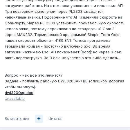
загрузчик работает. На этом пока успокоился и выключил АП.
При повторном включении через PL2303 выводятся
непонятные значки. Подозрение что АП изменила скорость на
Com-порту. Через PL-2303 установить произвольную скорость
невозможно, поэтому переключил на стандартный Com-1
через MAX232. Терминальной программой Simple Term Gold
нашел скорость обмена - 4180 8N1. Только программка
терминала кривая - постоянно включено эхо. Во время
загрузки нажимаю Esc, АП показывает [boot]: но через 3 сек.
опять перезагрузка. За 3 сек. не успеваю что либо сделать.
Вопрос - как все это лечится?
Задача - получить рабочую DWL3200AP+BB (слишком дорогая
чтобы выкинуть).
dwl3200ap.doc
Unavailable
Вставить ник
Цитата