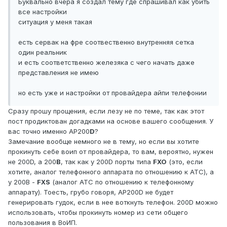
Буквально вчера я создал тему где спрашивал как убить
все настройки
ситуация у меня такая
есть сервак на фре соотвественно внутренняя сетка
один реальник
и есть соответственно железяка с чего начать даже
представления не имею
но есть уже и настройки от провайдера айпи телефонии
Сразу прошу прощения, если лезу не по теме, так как этот
пост продиктован догадками на основе вашего сообщения. У
вас точно именно AP200
D
?
Замечание вообще немного не в тему, но если вы хотите
прокинуть себе воип от провайдера, то вам, вероятно, нужен
не 200D, а 200
B
, так как у 200D порты типа
FXO
(это, если
хотите, аналог телефонного аппарата по отношению к АТС), а
у 200B -
FXS
(аналог АТС по отношению к телефонному
аппарату). Тоесть, грубо говоря, AP200D не будет
генерировать гудок, если в нее воткнуть телефон. 200D можно
использовать, чтобы прокинуть номер из сети общего
пользования в ВоИП.