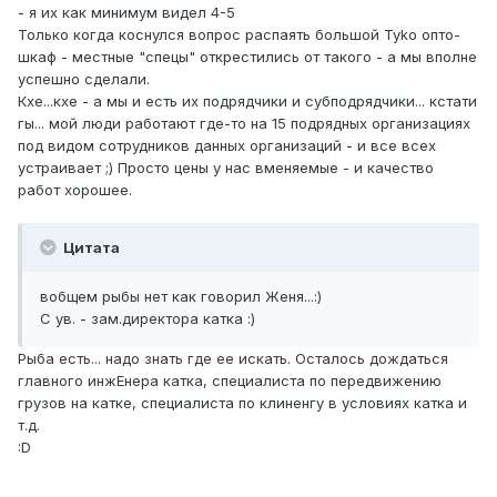
- я их как минимум видел 4-5
Только когда коснулся вопрос распаять большой Tyko опто-
шкаф - местные "спецы" открестились от такого - а мы вполне
успешно сделали.
Кхе...кхе - а мы и есть их подрядчики и субподрядчики... кстати
гы... мой люди работают где-то на 15 подрядных организациях
под видом сотрудников данных организаций - и все всех
устраивает ;) Просто цены у нас вменяемые - и качество
работ хорошее.
Цитата
вобщем рыбы нет как говорил Женя...:)
С ув. - зам.директора катка :)
Рыба есть... надо знать где ее искать. Осталось дождаться
главного инжЕнера катка, специалиста по передвижению
грузов на катке, специалиста по клиненгу в условиях катка и
т.д.
:D