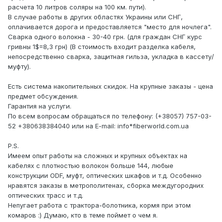
расчета 10 литров соляры на 100 км. пути).
В случае работы в других областях Украины или СНГ,
оплачивается дорога и предоставляется "место для ночлега".
Сварка одного волокна - 30-40 грн. (для граждан СНГ курс
гривны 1$=8,3 грн) (В стоимость входит разделка кабеля,
непосредственно сварка, защитная гильза, укладка в кассету/
муфту).
Есть система накопительных скидок. На крупные заказы - цена
предмет обсуждения.
Гарантия на услуги.
По всем вопросам обращаться по телефону: (+38057) 757-03-
52 +380638384040 или на E-mail: info*fiberworld.com.ua
P.S.
Имеем опыт работы на сложных и крупных объектах на
кабелях с плотностью волокон больше 144, любые
конструкции ODF, муфт, оптических шкафов и т.д. Особенно
нравятся заказы в метрополитенах, сборка междугородних
оптических трасс и т.д.
Непугает работа с трактора-болотника, кормя при этом
комаров :) Думаю, кто в теме поймет о чем я.