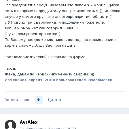
Гос.предприятия сосут...назовем это лапой :) У мобильщиков
есть шикарные подрядчики...у энегретиков есть я :)) во всякос
случае у самого крупного энергопредприятия области :))
у УТ своих три сварочника...и подрядчики тоже есть..
вобщем рыбы нет как говорил Женя...:)
С ув. - зам.директора катка :)
По Вашему предложению- мне в последнее время лениво
варить самому...буду Вас приглашать.
пост юмористический..но только по форме.
пы.сы.
Жека, давай по червончику че-нить сварим! :)))
Изменено
9 апреля, 2009
пользователем комсомолец
Вставить ник
Цитата
AvrAlex
Опубликовано
9 апреля, 2009