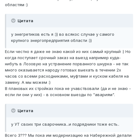
областям :)
Цитата
у энегретиков есть я :)) во всякос случае у самого
крупного энергопредприятия области :))
Если честно я даже не знаю какой из них самый крупный :) Но
когда поступает срочный заказ на выезд например куда-
нибуть в Лозовую на устранение порванного шнурка - не так
много оказывается народу готовых выехать в течении 2х
часов со всеми расходниками, муфтами и куском кабеля на
замену. А мы можем :)
В плановых их стройках пока не учавствовали (да и не знаю -
если ли они у них) - в основном выезды по "авариям".
Цитата
у УТ своих три сварочника...и подрядчики тоже есть..
Всего 3??? Мы пока им модернизацию на Набережной делали