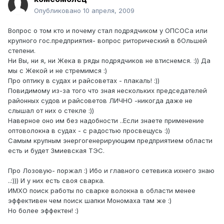
Опубликовано
10 апреля, 2009
Вопрос о том кто и почему стал подрядчиком у ОПСОСа или
крупного гос.предприятия- вопрос риторический в бОльшей
степени.
Ни Вы, ни я, ни Жека в ряды подрядчиков не втиснемся. :)) Да
мы с Жекой и не стремимся :)
Про оптику в судах и райсоветах - плакаль! :))
Повидимому из-за того что зная нескольких председателей
районных судов и райсоветов ЛИЧНО -никогда даже не
слышал от них о стекле :))
Наверное оно им без надобности ..Если знаете применение
оптоволокна в судах - с радостью просвещусь :))
Самым крупным энергогенерирующим предприятием области
есть и будет Змиевская ТЭС.
Про Лозовую- поржал :) Ибо и главного сетевика ихнего знаю
..:))) И у них есть своя сварка.
ИМХО поиск работы по сварке волокна в области менее
эффективен чем поиск шапки Мономаха там же :)
Но более эффектен! :)