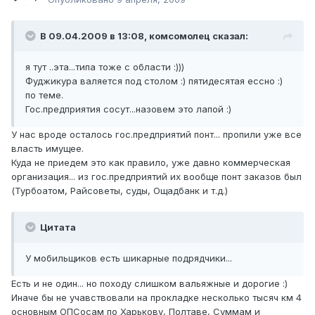
В 09.04.2009 в 13:08, комсомолец сказал:
я тут ..эта...типа тоже с области :)))
Фуджикура валяется под столом :) пятидесятая ессно :)
по теме.
Гос.предприятия сосут...назовем это лапой :)
У нас вроде осталось гос.предприятий понт... пропили уже все
власть имущее.
Куда не приедем это как правило, уже давно коммерческая
организация... из гос.предприятий их вообще понт заказов был
(Турбоатом, Райсоветы, суды, Ощадбанк и т.д.)
Цитата
У мобильщиков есть шикарные подрядчики...
Есть и не один... но походу слишком вальяжные и дорогие :)
Иначе бы не учавствовали на прокладке несколько тысяч км 4
основным ОПСосам по Харькову, Полтаве, Суммам и