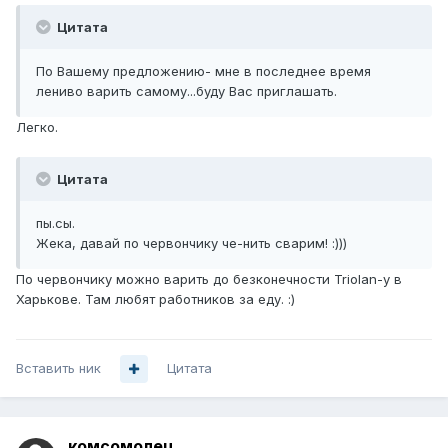
Цитата
По Вашему предложению- мне в последнее время
лениво варить самому...буду Вас приглашать.
Легко.
Цитата
пы.сы.
Жека, давай по червончику че-нить сварим! :)))
По червончику можно варить до безконечности Triolan-у в
Харькове. Там любят работников за еду. :)
Вставить ник
Цитата
комсомолец