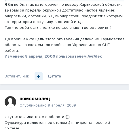
Я бы не был так категоричен по поводу Харьковской области,
вызовы за пределы окружной достаточно частое явление:
энергетики, сотовики, УТ, пионерстрои, предприятия которым
по территории сетку кинуть оптикой и т.д.
Так что рыба есть... только не все знают где ее ловить :)
Да вообщем-то цель этого объявления далено не Харьковская
область.... а скажем так вообще по Украине или по СНГ
работа.
Изменено
8 апреля, 2009
пользователем AvrAlex
Вставить ник
Цитата
комсомолец
Опубликовано
9 апреля, 2009
я тут ..эта...типа тоже с области :)))
Фуджикура валяется под столом :) пятидесятая ессно :)
по теме.