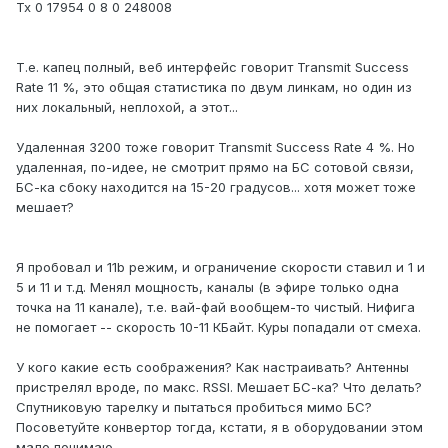
Tx 0 17954 0 8 0 248008
Т.е. капец полный, веб интерфейс говорит Transmit Success
Rate 11 %, это общая статистика по двум линкам, но один из
них локальный, неплохой, а этот...
Удаленная 3200 тоже говорит Transmit Success Rate 4 %. Но
удаленная, по-идее, не смотрит прямо на БС сотовой связи,
БС-ка сбоку находится на 15-20 градусов... хотя может тоже
мешает?
Я пробовал и 11b режим, и ограничение скорости ставил и 1 и
5 и 11 и т.д. Менял мощность, каналы (в эфире только одна
точка на 11 канале), т.е. вай-фай вообщем-то чистый. Нифига
не помогает -- скорость 10-11 КБайт. Куры попадали от смеха.
У кого какие есть соображения? Как настраивать? Антенны
пристрелял вроде, по макс. RSSI. Мешает БС-ка? Что делать?
Спутниковую тарелку и пытаться пробиться мимо БС?
Посоветуйте конвертор тогда, кстати, я в оборудовании этом
мало понимаю.