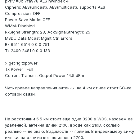
pPriv =0x17fa978 AES hwIndex 4
Ciphers: AES(unicast), AES(multicast), supports AES
Compression: OFF
Power Save Mode: OFF
WMM: Disabled
RxSignalStrength: 28, AckSignalStrength: 25
MSDU Data Mcast Mgmt Ctrl Errors
Rx 6514 6514 0 0 0 751
Tx 2400 2481 0 0 0 133
> get11g txpower
Tx Power : Full
Current Transmit Output Power 14.5 dBm
Чуть правее направления антенны, на 4 км от нее стоит БС-ка
сотовой связи.
На расстоянии 5.5 км стоит еще одна 3200 в WDS, назовем ее
удаленной, антенна длинк 2100, вроде как 21dB, сколько
реально -- не знаю. Видимость -- прямая. В видеокамеру вижу
вышки, на одну из кот. повешена 2700.