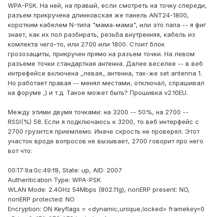
WPA-PSK. На ней, на правый, если смотреть на точку спереди,
разъем прикручена длинковская же панель ANT24-1800,
коротким кабелем N-типа "мама-мама", или это папа -- я фиг
знает, как их пол разбирать, резьба внутренняя, кабель из
комлекта чего-то, или 2700 или 1800. Стоит блок
грозозащиты, прикручен прямо на разъем точки. На левом
разъеме точки стандартная антенна. Далее веселее -- в веб
интрефейсе включена _левая_ антенна, так-же set antenna 1.
Но работает правая -- менял местами, отключал, спрашивал
на форуме ,) и т.д. Такое может быть? Прошивка v2.10EU.
Между этими двумя точками: на 3200 -- 50%, на 2700 --
RSSI(%) 58. Если я подключаюсь к 3200, то веб интерфейс с
2700 грузится приемлемо. Иначе скрость не проверял. Этот
участок вроде вопросов не вызывает, 2700 говорит про него
вот что:
00:17:9a:0c:49:f8, State: up, AID: 2007
Authentication Type: WPA-PSK
WLAN Mode: 2.4GHz 54Mbps (802.11g), nonERP present: NO,
nonERP protected: NO
Encryption: ON Keyflags = <dynamic,unique,locked> framekey=0