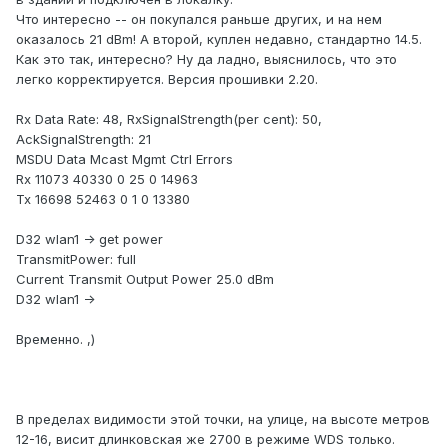
Что интересно -- он покупался раньше других, и на нем
оказалось 21 dBm! А второй, куплен недавно, стандартно 14.5.
Как это так, интересно? Ну да ладно, выяснилось, что это
легко корректируется. Версия прошивки 2.20.
Rx Data Rate: 48, RxSignalStrength(per cent): 50,
AckSignalStrength: 21
MSDU Data Mcast Mgmt Ctrl Errors
Rx 11073 40330 0 25 0 14963
Tx 16698 52463 0 1 0 13380
D32 wlan1 -> get power
TransmitPower: full
Current Transmit Output Power 25.0 dBm
D32 wlan1 ->
Временно. ,)
В пределах видимости этой точки, на улице, на высоте метров
12-16, висит длинковская же 2700 в режиме WDS только.