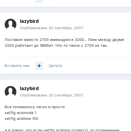
lazybird
Опубликовано
20 сентября, 2007
Поставил вместо 2700 имеющуюся 3200... Линк между двумя
3200 работает до 18Мбит. Что-то такое с 2700 не так...
Вставить ник
Цитата
lazybird
Опубликовано
20 сентября, 2007
Все починилось легко и просто
set11g ackmode 1
set11g acktime 100
а я думал, что если get11g acktime отдает 0, то ограничение