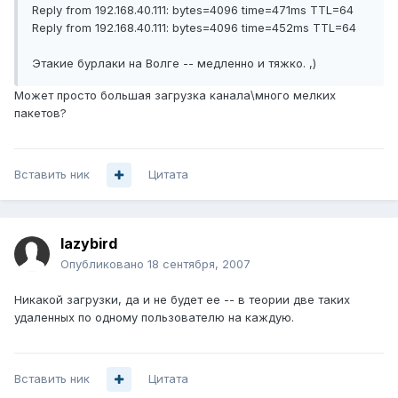
Reply from 192.168.40.111: bytes=4096 time=471ms TTL=64
Reply from 192.168.40.111: bytes=4096 time=452ms TTL=64
Этакие бурлаки на Волге -- медленно и тяжко. ,)
Может просто большая загрузка канала\много мелких
пакетов?
Вставить ник
Цитата
lazybird
Опубликовано
18 сентября, 2007
Никакой загрузки, да и не будет ее -- в теории две таких
удаленных по одному пользователю на каждую.
Вставить ник
Цитата