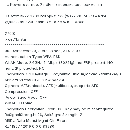
Tx Power override: 25 dBm в порядке эксперимента.
На этот линк 2700 говорит RSSI(%) -- 70-74. Сама же
удаленная 3200 заявляет о 58% в G моде.
2700:
> get11g sta
*************************************************
00:19:5b:ec:dc:20, State: joined, AID: 2007
Authentication Type: WPA-PSK
WLAN Mode: 2.4GHz 54Mbps (802.11g), nonERP present: NO,
nonERP protected: NO
Encryption: ON Keyflags = <dynamic,unique,locked> framekey=0
pPriv =0x17fa978 AES hwIndex 4
Ciphers: AES(unicast), AES(multicast), supports AES
Compression: OFF
Power Save Mode: OFF
WMM: Disabled
Encryption Decryption Error: 89 - key may be misconfigured.
RxSignalStrength: 36, AckSignalStrength: 2
MSDU Data Mcast Mgmt Ctrl Errors
Rx 11827 12019 0 0 0 83980