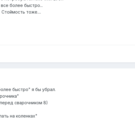
 все более быстро...
 Стоймость тоже....
более быстро" я бы убрал.
арочника"
перед сварочником 8)
ать на коленках"