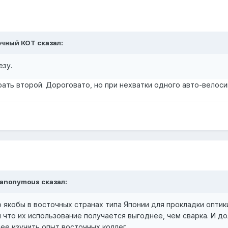
ечный КОТ сказал:
езу.
ать второй. Дороговато, но при нехватки одного авто-велоси
r_anonymous сказал:
о якобы в восточных странах типа Японии для прокладки опти
 что их использование получается выгоднее, чем сварка. И до
е изучить опыт восточных коллег.