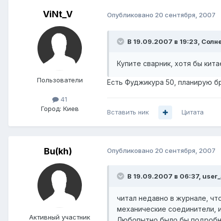
ViNt_V
Опубликовано
20 сентября, 2007
В 19.09.2007 в 19:23, Солн
Купите сварник, хотя бы кита
Пользователи
Есть Фуджикура 50, планирую бр
41
Город:
Киев
Вставить ник
Цитата
Bu(kh)
Опубликовано
20 сентября, 2007
В 19.09.2007 в 06:37, use
читал недавно в журнале, чт
механические соединители, и
Активный участник
Любопытно было бы подробне