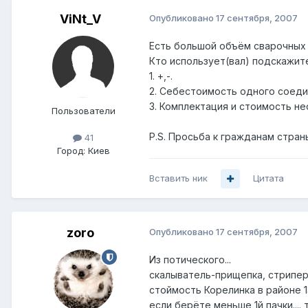
ViNt_V
Опубликовано
17 сентября, 2007
Есть большой объём сварочных 
Кто использует(вал) подскажит
1. +,-.
2. Себестоимость одного соеди
3. Комплектация и стоимость н
Пользователи
P.S. Просьба к гражданам стран
41
Город:
Киев
Вставить ник
Цитата
zoro
Опубликовано
17 сентября, 2007
Из потического...
скалыватель-прищепка, стрипер
стоймость Корелинка в районе 13
если берёте меньше 1й пачки....