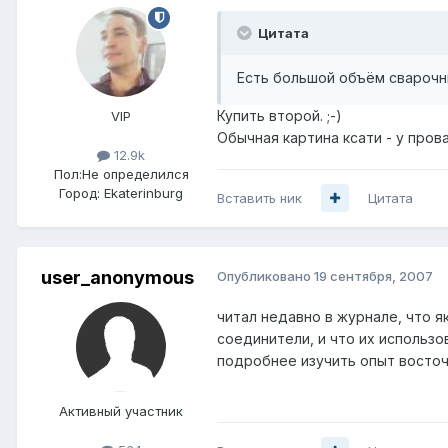
Цитата
Есть большой объём сварочны
Купить второй. ;-)
VIP
Обычная картина ксати - у пров
12.9k
Пол:
Не определился
Город:
Ekaterinburg
Вставить ник
Цитата
user_anonymous
Опубликовано
19 сентября, 2007
читал недавно в журнале, что 
соединители, и что их использо
подробнее изучить опыт восточ
Активный участник