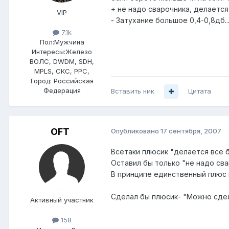
+ не надо сварочника, делается
VIP
- Затухание большое 0,4-0,8дб...
7.1k
Пол:
Мужчина
Интересы:
Железо
ВОЛС, DWDM, SDH,
MPLS, СКС, РРС,
Город:
Российская
Федерация
Вставить ник
Цитата
OFT
Опубликовано
17 сентября, 2007
Всетаки плюсик "делается все 
Оставил бы только "не надо св
В принципе единственный плюс 
Сделал бы плюсик- "Можно сдел
Активный участник
158