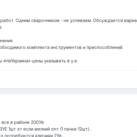
работ. Одним сварочником - не успеваем. Обсуждается вариа
е:
нения.
еобходимого комплекта инструментов и приспособлений.
ы «НеУкраина» цены указывать в у.е.
 все в районе 200Уё
УЕ 1шт эт если мелкий опт (1 пачка-12шт)..
 то потребуются ключики 2Уё...