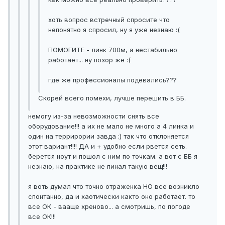
хоть вопрос встречный спросите что
непонятно я спросил, ну я уже незнаю :(
ПОМОГИТЕ - линк 700м, а нестабильно
работает... ну позор же :(
где же профессионалы подевались???
Скорей всего помехи, лучше перешить в ББ.
немогу из-за невозможности снять все
оборудование!!! а их не мало не много а 4 линка и
один на террирории завда :) так что отклоняется
этот вариант!!!! ДА и + удобно если рвется сеть.
берется ноут и пошол с ним по точкам. а вот с ББ я
незнаю, на практике не пинал такую вещ!!!
я воть думал что точно отраженка НО все возникло
спонтанно, да и хаотически както оно работает. то
все ОК - вааще хреново... а смотришь, по погоде
все ОК!!!