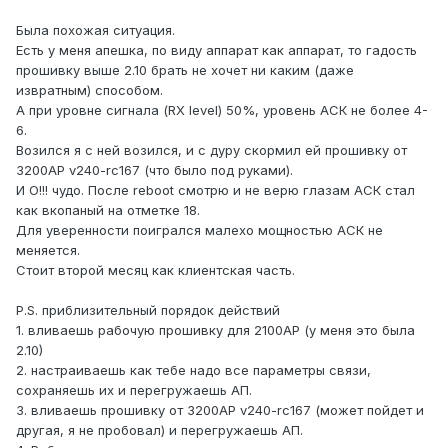
Была похожая ситуация.
Есть у меня апешка, по виду аппарат как аппарат, то гадость
прошивку выше 2.10 брать не хочет ни каким (даже
извратным) способом.
А при уровне сигнала (RX level) 50%, уровень АСК не более 4-
6.
Возился я с ней возился, и с дуру скормил ей прошивку от
3200АР v240-rc167 (что было под руками).
И О!!! чудо. После reboot смотрю и не верю глазам АСК стал
как вкопаный на отметке 18.
Для уверенности поигрался малехо мощностью АСК не
меняется.
Стоит второй месяц как клиентская часть.
P.S. приблизительный порядок действий
1. вливаешь рабочую прошивку для 2100АР (у меня это была
2.10)
2. настраиваешь как тебе надо все параметры связи,
сохраняешь их и перегружаешь АП.
3. вливаешь прошивку от 3200АР v240-rc167 (может пойдет и
другая, я не пробовал) и перегружаешь АП.