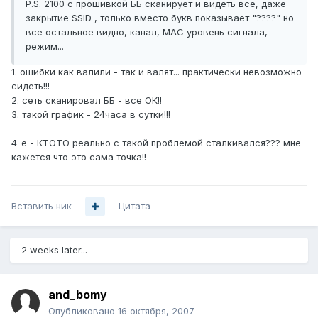
P.S. 2100 с прошивкой ББ сканирует и видеть все, даже
закрытие SSID , только вместо букв показывает "????" но
все остальное видно, канал, MAC уровень сигнала,
режим...
1. ошибки как валили - так и валят... практически невозможно
сидеть!!!
2. сеть сканировал ББ - все ОК!!
3. такой график - 24часа в сутки!!!
4-е - КТОТО реально с такой проблемой сталкивался??? мне
кажется что это сама точка!!
Вставить ник
Цитата
2 weeks later...
and_bomy
Опубликовано
16 октября, 2007