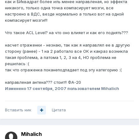
как и БИквадрат более иль менее направленая, но эффекта
никакого, только одна точка компасирует мозги, все
настроено в ВДС, везде нормально а только вот на одной
компасирует мозги!!!
Что такое ACL Level? на что оно влияет и как его поднять???
насчет отраженки - незнаю, так как я направлял ее в другую
сторону (ранее) - 1 на 2 работало все ОК и какраз возникла
такая проблема, а патома 1, 2, 3 на 4, НО проблема не
решилась :(
так что отраженка поканеподпадает под эту категорию :(
направленая антена??? стоит!! ФА-20
Изменено
17 сентября, 2007
пользователем Mihalich
Вставить ник
Цитата
Mihalich