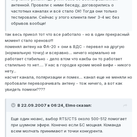
антенной. Провели с ними беседу, договорились о
частотных каналах и всё стало ОК! Тогда они только
тестировали. Сейчас у этого клиента пинг 3-4 мс без
обрывов вообще!
так весь прикол тот что все работало - но в один прекрасный
момент стало хреново!!!
поменял антену на ФА-20 + они в ВДС - перевел на другую
(нормальную точку) и всеравно.... ничего нормально не
работает стабильно - дело втом что какбы он то работает
сталильно то нет..... У нас в городке кроме моей вифи - никого
нету...
насчет канала, поляризации и помех.... канал еще не меняли но
пробовали переворачивать антену - тож ничего, а вот как
увидеть помехи????
В 22.09.2007 в 06:24, Elmo сказал:
Еще один нюанс, выбор RTS/CTS около 500-512 помогает
при шумном эфире. Конечно если БС мощная. Команда
всем молчать принимают и точки конкурента.