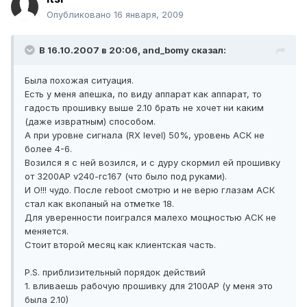
Опубликовано
16 января, 2009
В 16.10.2007 в 20:06, and_bomy сказал:
Была похожая ситуация.
Есть у меня апешка, по виду аппарат как аппарат, то
гадость прошивку выше 2.10 брать не хочет ни каким
(даже извратным) способом.
А при уровне сигнала (RX level) 50%, уровень АСК не
более 4-6.
Возился я с ней возился, и с дуру скормил ей прошивку
от 3200АР v240-rc167 (что было под руками).
И О!!! чудо. После reboot смотрю и не верю глазам АСК
стал как вкопаный на отметке 18.
Для уверенности поигрался малехо мощностью АСК не
меняется.
Стоит второй месяц как клиентская часть.
P.S. приблизительный порядок действий
1. вливаешь рабочую прошивку для 2100АР (у меня это
была 2.10)