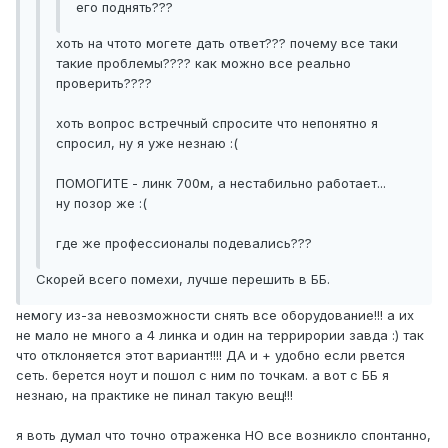
его поднять???
хоть на чтото могете дать ответ??? почему все таки
такие проблемы???? как можно все реально
проверить????
хоть вопрос встречный спросите что непонятно я
спросил, ну я уже незнаю :(
ПОМОГИТЕ - линк 700м, а нестабильно работает...
ну позор же :(
где же профессионалы подевались???
Скорей всего помехи, лучше перешить в ББ.
немогу из-за невозможности снять все оборудование!!! а их
не мало не много а 4 линка и один на террирории завда :) так
что отклоняется этот вариант!!!! ДА и + удобно если рвется
сеть. берется ноут и пошол с ним по точкам. а вот с ББ я
незнаю, на практике не пинал такую вещ!!!
я воть думал что точно отраженка НО все возникло спонтанно,