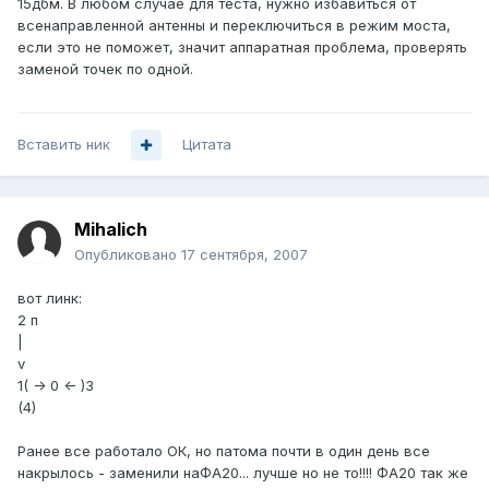
15дбм. В любом случае для теста, нужно избавиться от
всенаправленной антенны и переключиться в режим моста,
если это не поможет, значит аппаратная проблема, проверять
заменой точек по одной.
Вставить ник
Цитата
Mihalich
Опубликовано
17 сентября, 2007
вот линк:
2 п
|
v
1( -> 0 <- )3
(4)
Ранее все работало ОК, но патома почти в один день все
накрылось - заменили наФА20... лучше но не то!!!! ФА20 так же