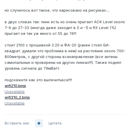
но случилось вот такое, что нарисовано на рисунках....
в двух словах так: линк есть но очень прыгает ACK Level около
7-9 до 27-33 (иногда даже заходит в 0 и -1) и RX Level (%)
прыгает на так уж много от 55 до 74!!!
стоит 2100 с прошивкой 2.20 и ФА-20 (ранее стоял БИ-
квадрат. думали что проблема в нем) на растояние около 700-
800метров, с другой стороны всенаправленая (все антены
самопальные и проверены на других линках!!!). Также поднял
уровень сигнала до 79мВатт.
подскажите как это вылечитьвсе!!!!
wifi210.bmp
Unavailable
wifi210_2.bmp
Unavailable
Вставить ник
Цитата