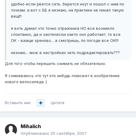
удобно если рвется сеть. берется ноут и пошол с ним по
точкам. а вот с ББ я незнаю, на практике не пинал такую
вещ!!!
я воть думал что точно отраженка НО все возникло
спонтанно, да и хаотически както оно работает. то все
ОК - вааще хреново... а смотришь, по погоде все ОК!!!
незнаю... мож в настройках четь подредактировать???
Для того чтобы перешить снимать не обязательно.
Я сомневаюсь что тут кто нибудь поможет в изобретение
нового велосипеда :)
Вставить ник
Цитата
Mihalich
Опубликовано
20 сентября, 2007