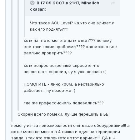
В 17.09.2007 в 21:17, Mihalich
сказал:
Что такое ACL Level? на что оно влияет и
как его поднять???
хоть на чтото могете дать ответ??? почему
все таки такие проблемы???? как можно все
реально проверить????
хоть вопрос встречный спросите что
непонятно я спросил, ну я уже незнаю :(
ПОМОГИТЕ - линк 700м, а нестабильно
работает... ну позор же :(
где же профессионалы подевались???
Скорей всего помехи, лучше перешить в ББ.
немогу из-за невозможности снять все оборудование!!! а
их не мало не много а 4 линка и один на террирории
завда :) так что отклоняется этот вариант!!!! ДА и +