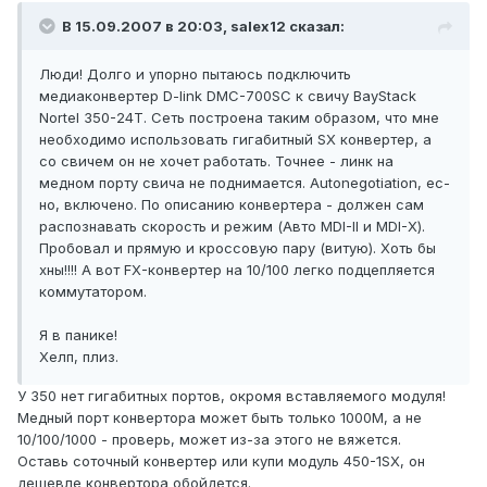
В 15.09.2007 в 20:03, salex12 сказал:
Люди! Долго и упорно пытаюсь подключить
медиаконвертер D-link DMC-700SC к свичу BayStack
Nortel 350-24T. Сеть построена таким образом, что мне
необходимо использовать гигабитный SX конвертер, а
со свичем он не хочет работать. Точнее - линк на
медном порту свича не поднимается. Autonegotiation, ес-
но, включено. По описанию конвертера - должен сам
распознавать скорость и режим (Авто MDI-II и MDI-X).
Пробовал и прямую и кроссовую пару (витую). Хоть бы
хны!!!! А вот FX-конвертер на 10/100 легко подцепляется
коммутатором.
Я в панике!
Хелп, плиз.
У 350 нет гигабитных портов, окромя вставляемого модуля!
Медный порт конвертора может быть только 1000М, а не
10/100/1000 - проверь, может из-за этого не вяжется.
Оставь соточный конвертер или купи модуль 450-1SX, он
дешевле конвертора обойдется.