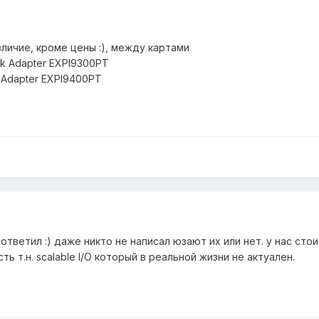
личие, кроме цены :), между картами
rk Adapter EXPI9300PT
k Adapter EXPI9400PT
 ответил :) даже никто не написал юзают их или нет. у нас стои
ть т.н. scalable I/O который в реальной жизни не актуален.