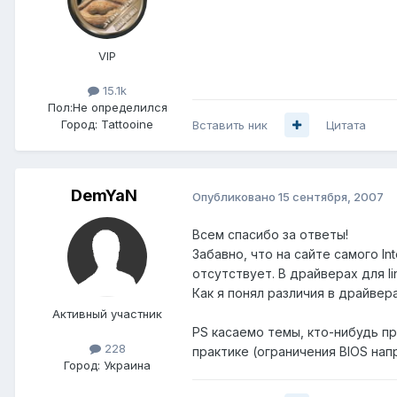
VIP
15.1k
Пол:
Не определился
Город:
Tattooine
Вставить ник
Цитата
DemYaN
Опубликовано
15 сентября, 2007
Всем спасибо за ответы!
Забавно, что на сайте самого In
отсутствует. В драйверах для li
Как я понял различия в драйвер
Активный участник
PS касаемо темы, кто-нибудь п
228
практике (ограничения BIOS нап
Город:
Украина