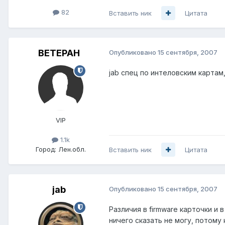
82
Вставить ник
Цитата
BETEPAH
Опубликовано
15 сентября, 2007
jab спец по интеловским картам,
VIP
1.1k
Город:
Лен.обл.
Вставить ник
Цитата
jab
Опубликовано
15 сентября, 2007
Различия в firmware карточки и
ничего сказать не могу, потому 