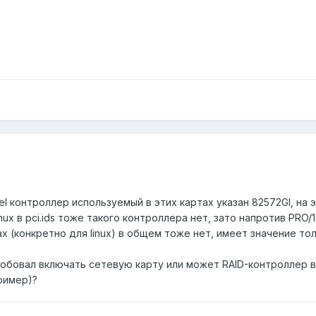
tel контроллер используемый в этих картах указан 82572GI, на
nux в pci.ids тоже такого контроллера нет, зато напротив PRO/1
ах (конкретно для linux) в общем тоже нет, имеет значение то
робовал включать сетевую карту или может RAID-контроллер в 
ример)?