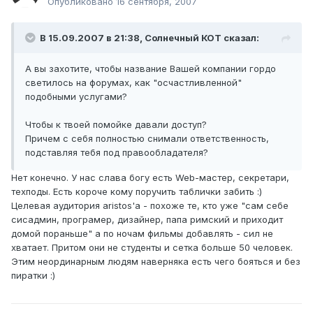
Опубликовано
16 сентября, 2007
В 15.09.2007 в 21:38, Солнечный КОТ сказал:
А вы захотите, чтобы название Вашей компании гордо
светилось на форумах, как "осчастливленной"
подобными услугами?
Чтобы к твоей помойке давали доступ?
Причем с себя полностью снимали ответственность,
подставляя тебя под правообладателя?
Нет конечно. У нас слава богу есть Web-мастер, секретари,
техподы. Есть короче кому поручить таблички забить :)
Целевая аудитория aristos'a - похоже те, кто уже "сам себе
сисадмин, програмер, дизайнер, папа римский и приходит
домой пораньше" а по ночам фильмы добавлять - сил не
хватает. Притом они не студенты и сетка больше 50 человек.
Этим неординарным людям наверняка есть чего бояться и без
пиратки :)