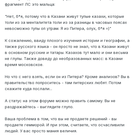
фрагмент ЛС это мальца:
"Нет, б*я, потому что в Казани живут тупые казахи, которые
толи из за менталитета толи из за разницы в часовых поясах
невосможно тупы оп утрам. Я из Питера, олух, б*я =)"
К сожалению, ввиду плохого изучения истории и географии, а
также русского языка - он просто не знал, что в Казани живут
в основном русские и татары. Казахов тут мало и они весьма
не глупы. Также доведу до необразованных масс: в Казани
время московское.
Но что с него взять, если он из Питера? Кроме анализов? Вы в
правительство попроситесь - там питерских любят. Потом
скажите куда послали...
А статус на этом форуме можно править самому. Вы не
раздражайтесь - выглядите глупо.
Ваша проблема в том, что вы не продаете решений - вы
продаете гемморой. И при этом, считаете, что осчасливили
людей. У вас просто мания величия.