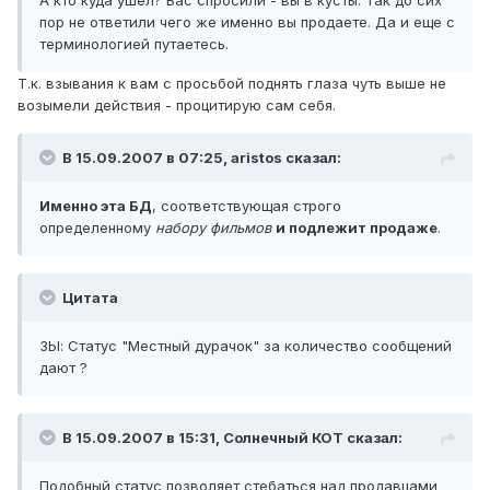
А кто куда ушел? Вас спросили - вы в кусты. Так до сих
пор не ответили чего же именно вы продаете. Да и еще с
терминологией путаетесь.
Т.к. взывания к вам с просьбой поднять глаза чуть выше не
возымели действия - процитирую сам себя.
В 15.09.2007 в 07:25, aristos сказал:
Именно эта БД
, соответствующая строго
определенному
набору фильмов
и подлежит продаже
.
Цитата
ЗЫ: Статус "Местный дурачок" за количество сообщений
дают ?
В 15.09.2007 в 15:31, Солнечный КОТ сказал:
Подобный статус позволяет стебаться над продавцами