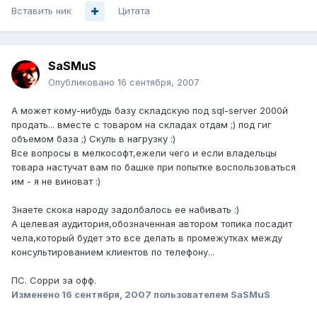
Вставить ник
Цитата
SaSMuS
Опубликовано
16 сентября, 2007
А может кому-нибудь базу складскую под sql-server 2000й
продать... вместе с товаром на складах отдам ;) под гиг
объемом база ;) Скуль в нагрузку :)
Все вопросы в мелкософт,ежели чего и если владельцы
товара настучат вам по башке при попытке воспользоваться
им - я не виноват :)
Знаете скока народу задолбалось ее набивать :)
А целевая аудитория,обозначенная автором топика посадит
чела,который будет это все делать в промежутках между
консультированием клиентов по телефону...
ПС. Сорри за офф.
Изменено
16 сентября, 2007
пользователем SaSMuS