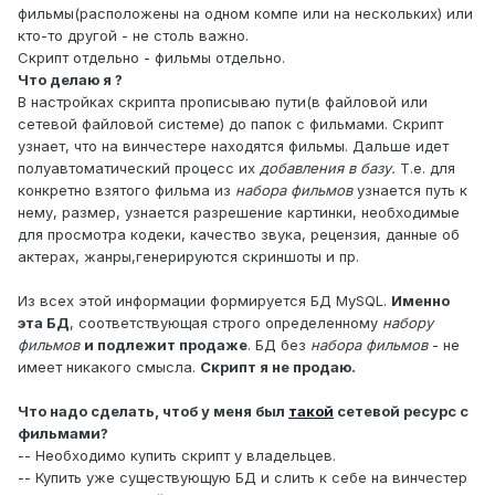
фильмы(расположены на одном компе или на нескольких) или
кто-то другой - не столь важно.
Скрипт отдельно - фильмы отдельно.
Что делаю я ?
В настройках скрипта прописываю пути(в файловой или
сетевой файловой системе) до папок с фильмами. Скрипт
узнает, что на винчестере находятся фильмы. Дальше идет
полуавтоматический процесс их
добавления в базу.
Т.е. для
конкретно взятого фильма из
набора фильмов
узнается путь к
нему, размер, узнается разрешение картинки, необходимые
для просмотра кодеки, качество звука, рецензия, данные об
актерах, жанры,генерируются скриншоты и пр.
Из всех этой информации формируется БД MySQL.
Именно
эта БД
, соответствующая строго определенному
набору
фильмов
и подлежит продаже
. БД без
набора фильмов
- не
имеет никакого смысла.
Скрипт я не продаю.
Что надо сделать, чтоб у меня был
такой
сетевой ресурс с
фильмами?
-- Необходимо купить скрипт у владельцев.
-- Купить уже существующую БД и слить к себе на винчестер