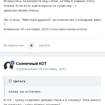
Возвыстесь пожалуйста над собой, хотябы в рамках этого
топика. Если есть ещё вопросы по существу - с
удовольствием отвечу.
ЗЫ: Статус
"Местный дурачок"
за количество сообщений дают
?
Изменено
15 сентября, 2007
пользователем aristos
Вставить ник
Цитата
Солнечный КОТ
Опубликовано
15 сентября, 2007
Цитата
Ааааа...вы из Казани...
И что - сразу ссыкливо прячем глаза и в отказку? Типа никого
не развожу - сижу примус починяю?