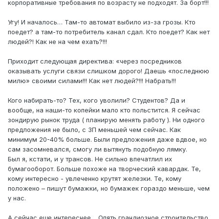
корпоративные требования по возрасту не подходят. За борт!!!
Угу! И началось… Там-то автомат выбило из-за грозы. Кто
поедет? а там-то потребитель канал сдал. Кто поедет? Как нет
людей?! Как не на чем ехать?!!!
Приходит следующая директива: «через посредников
оказывать услуги связи слишком дорого! Даешь «последнюю
милю» своими силами!!! Как нет людей?!!! Набрать!!!
Кого набирать-то? Тех, кого уволили? Студентов? Да и
вообще, на наши-то копейки мало кто польстится. Я сейчас
зондирую рынок труда ( планирую менять работу ). Ни одного
предложения не было, с ЗП меньшей чем сейчас. Как
минимум 20-40% больше. Были предложения даже вдвое, но
сам засомневался, смогу ли вытянуть подобную лямку.
Был я, кстати, и у трансов. Не сильно впечатлил их
бумагооборот. Больше похоже на творческий кавардак. Те,
кому интересно - увлеченно крутят железки. Те, кому
положено – пишут бумажки, но бумажек гораздо меньше, чем
у нас.
А сейчас еще интереснее… Опять грандиозное строительство,