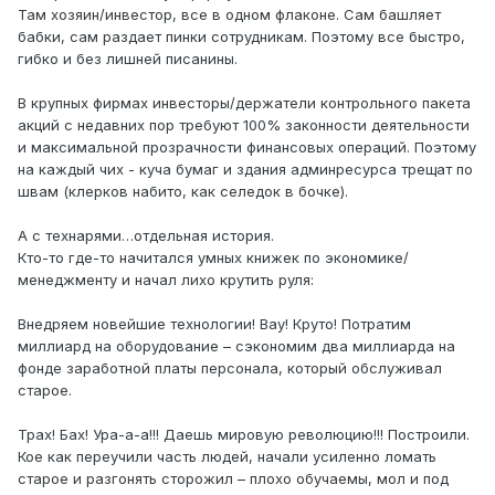
Там хозяин/инвестор, все в одном флаконе. Сам башляет
бабки, сам раздает пинки сотрудникам. Поэтому все быстро,
гибко и без лишней писанины.
В крупных фирмах инвесторы/держатели контрольного пакета
акций с недавних пор требуют 100% законности деятельности
и максимальной прозрачности финансовых операций. Поэтому
на каждый чих - куча бумаг и здания админресурса трещат по
швам (клерков набито, как селедок в бочке).
А с технарями…отдельная история.
Кто-то где-то начитался умных книжек по экономике/
менеджменту и начал лихо крутить руля:
Внедряем новейшие технологии! Вау! Круто! Потратим
миллиард на оборудование – сэкономим два миллиарда на
фонде заработной платы персонала, который обслуживал
старое.
Трах! Бах! Ура-а-а!!! Даешь мировую революцию!!! Построили.
Кое как переучили часть людей, начали усиленно ломать
старое и разгонять сторожил – плохо обучаемы, мол и под