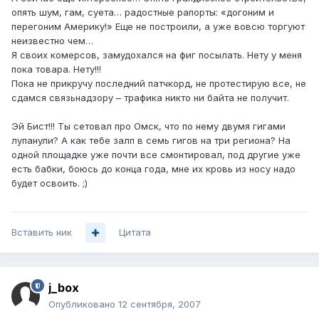
опять шум, гам, суета… радостные рапорты: «догоним и
перегоним Америку!» Еще не построили, а уже вовсю торгуют
неизвестно чем…
Я своих комерсов, замудохался на фиг посылать. Нету у меня
пока товара. Нету!!!
Пока не прикручу последний патчкорд, не протестирую все, не
сдамся связьнадзору – трафика никто ни байта не получит.
Эй Бист!!! Ты сетовал про Омск, что по нему двумя гигами
лупанули? А как тебе залп в семь гигов на три региона? На
одной площадке уже почти все смонтировал, под другие уже
есть бабки, боюсь до конца года, мне их кровь из носу надо
будет освоить. ;)
Вставить ник
Цитата
j_box
Опубликовано
12 сентября, 2007