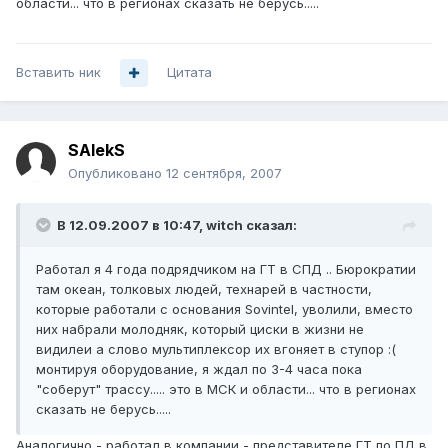
области... что в регионах сказать не берусь.....
Вставить ник
Цитата
SAlekS
Опубликовано
12 сентября, 2007
В 12.09.2007 в 10:47, witch сказал:
Работал я 4 года подрядчиком на ГТ в СПД .. Бюрократии
там океан, толковых людей, технарей в частности,
которые работали с основания Sovintel, уволили, вместо
них набрали молодняк, который циски в жизни не
видилеи а слово мультиплексор их вгоняет в ступор :(
монтируя оборудование, я ждал по 3-4 часа пока
"соберут" трассу..... это в МСК и области... что в регионах
сказать не берусь.....
Аналогично - работал в компании - представителе ГТ по ПД в