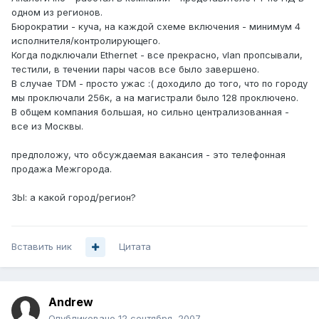
одном из регионов.
Бюрократии - куча, на каждой схеме включения - минимум 4
исполнителя/контролирующего.
Когда подключали Ethernet - все прекрасно, vlan пропсывали,
тестили, в течении пары часов все было завершено.
В случае TDM - просто ужас :( доходило до того, что по городу
мы проключали 256к, а на магистрали было 128 проключено.
В общем компания большая, но сильно централизованная -
все из Москвы.
предположу, что обсуждаемая вакансия - это телефонная
продажа Межгорода.
ЗЫ: а какой город/регион?
Вставить ник
Цитата
Andrеw
Опубликовано
12 сентября, 2007