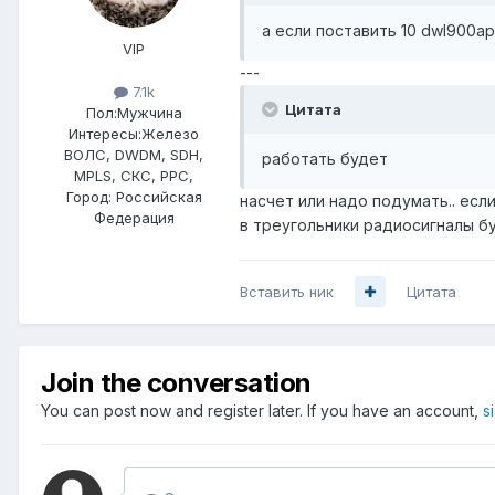
а если поставить 10 dwl900ap
VIP
---
7.1k
Цитата
Пол:
Мужчина
Интересы:
Железо
ВОЛС, DWDM, SDH,
работать будет
MPLS, СКС, РРС,
Город:
Российская
насчет или надо подумать.. если
Федерация
в треугольники радиосигналы буд
Вставить ник
Цитата
Join the conversation
You can post now and register later. If you have an account,
s