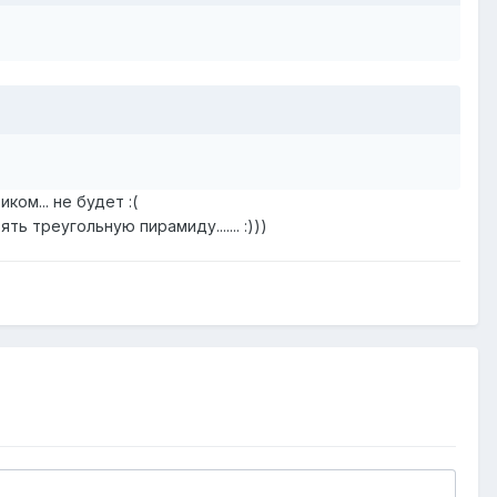
ом... не будет :(
ь треугольную пирамиду....... :)))