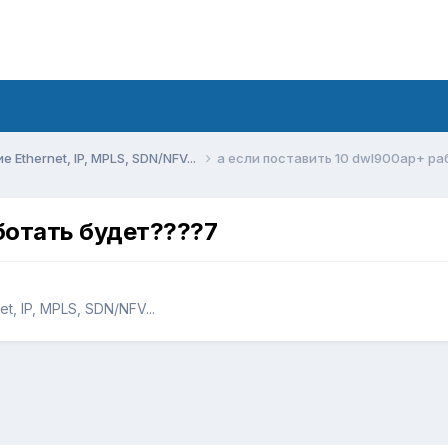
Ethernet, IP, MPLS, SDN/NFV...
а если поставить 10 dwl900ap+ ра
ботать будет????7
, IP, MPLS, SDN/NFV...