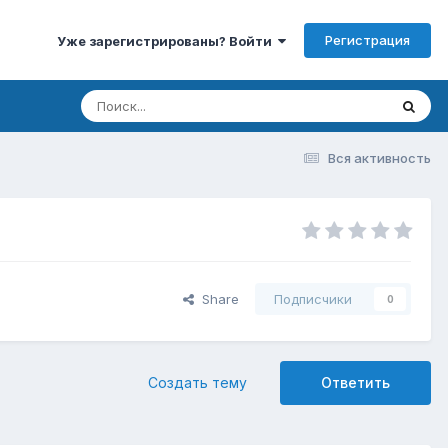
Регистрация
Уже зарегистрированы? Войти
Вся активность
Share
Подписчики
0
Создать тему
Ответить