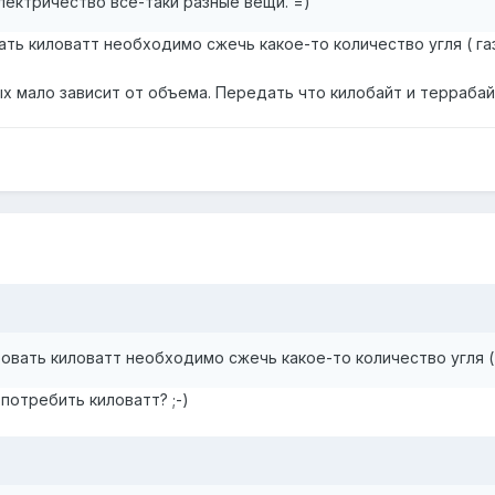
электричество всё-таки разные вещи. =)
ать киловатт необходимо сжечь какое-то количество угля ( газ
 мало зависит от объема. Передать что килобайт и террабай
ровать киловатт необходимо сжечь какое-то количество угля ( 
 потребить киловатт? ;-)