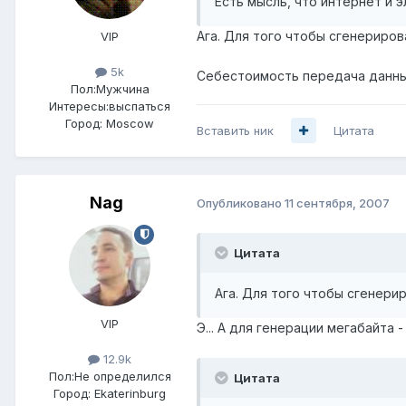
Есть мысль, что интернет и 
Ага. Для того чтобы сгенериров
VIP
5k
Себестоимость передача данных
Пол:
Мужчина
Интересы:
выспаться
Город:
Moscow
Вставить ник
Цитата
Nag
Опубликовано
11 сентября, 2007
Цитата
Ага. Для того чтобы сгенери
VIP
Э... А для генерации мегабайта -
12.9k
Пол:
Не определился
Цитата
Город:
Ekaterinburg