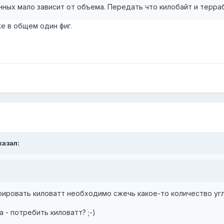
ных мало зависит от объема. Передать что килобайт и терраб
же в общем один фиг.
казал:
рировать киловатт необходимо сжечь какое-то количество угля
а - потребить киловатт? ;-)