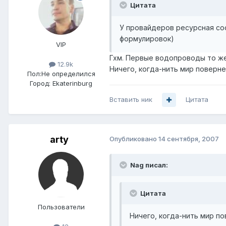
Цитата
У провайдеров ресурсная со
формулировок)
VIP
Гхм. Первые водопроводы то же
12.9k
Ничего, когда-нить мир повернет
Пол:
Не определился
Город:
Ekaterinburg
Вставить ник
Цитата
arty
Опубликовано
14 сентября, 2007
Nag писал:
Цитата
Пользователи
Ничего, когда-нить мир по