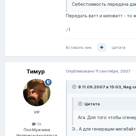
Себестоимость передача дан
Передать ватт и киловатт - то 
;-)
Вставить ник
Цитата
Тимур
Опубликовано
11 сентября, 2007
В 11.09.2007 в 15:03, Nag с
Цитата
VIP
Ага. Для того чтобы сгене
5k
Э... А для генерации мегабайт
Пол:
Мужчина
Интересы:
выспаться