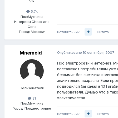
VIP
5.7k
Пол:
Мужчина
Интересы:
Chess and
Cons
Город:
Moscow
Вставить ник
Цитата
Mnemoid
Опубликовано
10 сентября, 2007
Про электросети и интернет. М
поставляют потребителям уже б
безлимит без счетчика и мигаю
значительно возрасли. Если про
подводился бы канал в 10 Гига
Пользователи
пользователя. Думаю что в так
электричества.
21
Пол:
Мужчина
Город:
Приднестровье
Вставить ник
Цитата