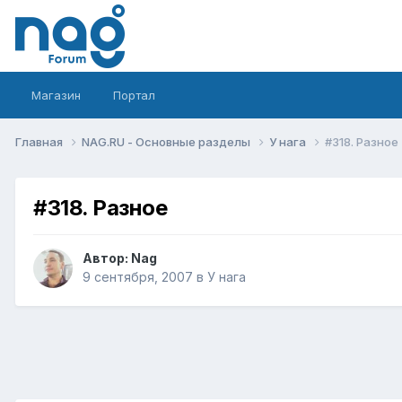
Магазин
Портал
Главная
NAG.RU - Основные разделы
У нага
#318. Разное
#318. Разное
Автор:
Nag
9 сентября, 2007
в
У нага