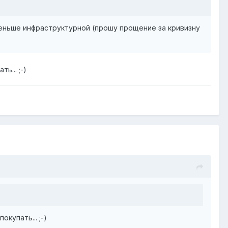
меньше инфраструктурной (прошу прощение за кривизну
ь... ;-)
купать... ;-)