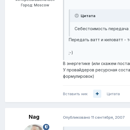
Город:
Moscow
Цитата
Себестоимость передача д
Передать ватт и киловатт - т
;-)
В энергетике (или скажем поста
У провайдеров ресурсная соста
формулировок)
Вставить ник
Цитата
Nag
Опубликовано
11 сентября, 2007