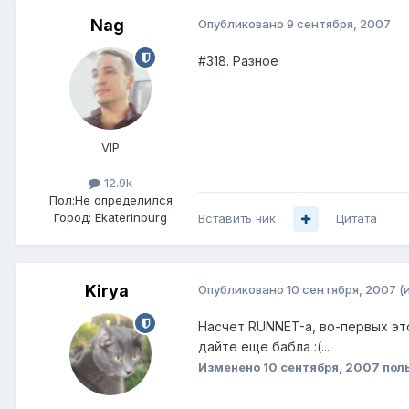
Nag
Опубликовано
9 сентября, 2007
#318. Разное
VIP
12.9k
Пол:
Не определился
Город:
Ekaterinburg
Вставить ник
Цитата
Kirya
Опубликовано
10 сентября, 2007
(
Насчет RUNNET-а, во-первых это
дайте еще бабла :(...
Изменено
10 сентября, 2007
поль