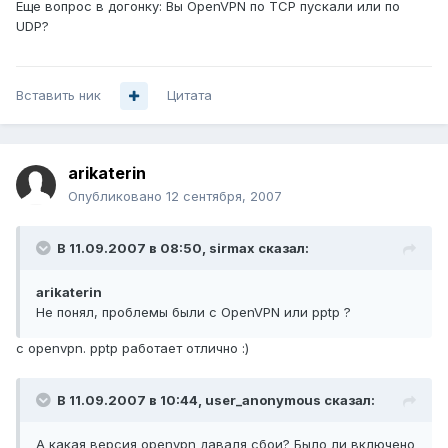
Еще вопрос в догонку: Вы OpenVPN по TCP пускали или по
UDP?
Вставить ник
Цитата
arikaterin
Опубликовано
12 сентября, 2007
В 11.09.2007 в 08:50, sirmax сказал:
arikaterin
Не понял, проблемы были с OpenVPN или pptp ?
c openvpn. pptp работает отлично :)
В 11.09.2007 в 10:44, user_anonymous сказал:
А какая версия openvpn даваля сбои? Было ли включено