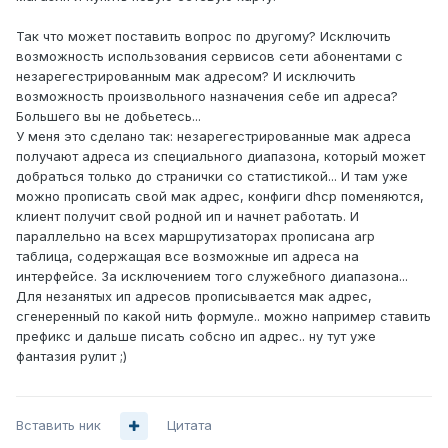
Так что может поставить вопрос по другому? Исключить
возможность использования сервисов сети абонентами с
незарегестрированным мак адресом? И исключить
возможность произвольного назначения себе ип адреса?
Большего вы не добьетесь...
У меня это сделано так: незарегестрированные мак адреса
получают адреса из специального диапазона, который может
добраться только до странички со статистикой... И там уже
можно прописать свой мак адрес, конфиги dhcp поменяются,
клиент получит свой родной ип и начнет работать. И
параллельно на всех маршрутизаторах прописана arp
таблица, содержащая все возможные ип адреса на
интерфейсе. За исключением того служебного диапазона...
Для незанятых ип адресов прописывается мак адрес,
сгенеренный по какой нить формуле.. можно например ставить
префикс и дальше писать собсно ип адрес.. ну тут уже
фантазия рулит ;)
Вставить ник
Цитата