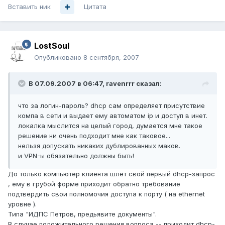
Вставить ник
Цитата
LostSoul
Опубликовано
8 сентября, 2007
В 07.09.2007 в 06:47, ravenrrr сказал:
что за логин-пароль? dhcp сам определяет присутствие
компа в сети и выдает ему автоматом ip и доступ в инет.
локалка мыслится на целый город, думается мне такое
решение ни очень подходит мне как таковое...
нельзя допускать никаких дублированных маков.
и VPN-ы обязательно должны быть!
До только компьютер клиента шлёт свой первый dhcp-запрос
, ему в грубой форме приходит обратно требование
подтвердить свои полномочия доступа к порту ( на ethernet
уровне ).
Типа "ИДПС Петров, предьявите документы".
В случае положительного решения вопроса -- приходит dhcp-