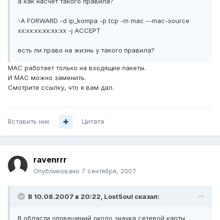
а как насчет такого правила?
-A FORWARD -d ip_kompa -p tcp -m mac --mac-source
xx:xx:xx:xx:xx:xx -j ACCEPT
есть ли право на жизнь у такого правила?
MAC работает только на входящие пакеты.
И MAC можно заменить.
Смотрите ссылку, что я вам дал.
Вставить ник
Цитата
ravenrrr
Опубликовано
7 сентября, 2007
В 10.08.2007 в 20:22, LostSoul сказал:
В области оповещений около значка сетевой карты