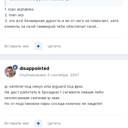
1. man arptables
2. man arp
3. это всё безмерная дурость и ни от чего не помогает, зато
клиенты за свой гемморой тебе обеспечат свой...
Вставить ник
Цитата
disappointed
Опубликовано
9 сентября, 2007
ip-sentinel под линух или ipguard под фрю.
Не даст работать в броадкаст сегменте левым либо
неописанным связкам ip-мак.
Но от подстановки пары соседа конечно не защитит.
Вставить ник
Цитата