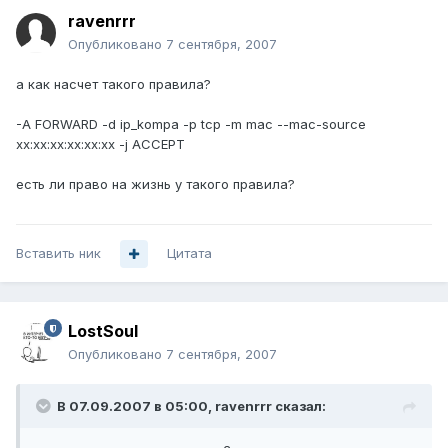
ravenrrr
Опубликовано
7 сентября, 2007
а как насчет такого правила?
-A FORWARD -d ip_kompa -p tcp -m mac --mac-source
xx:xx:xx:xx:xx:xx -j ACCEPT
есть ли право на жизнь у такого правила?
Вставить ник
Цитата
LostSoul
Опубликовано
7 сентября, 2007
В 07.09.2007 в 05:00, ravenrrr сказал: