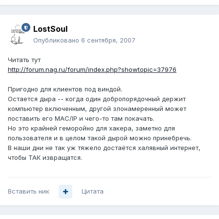
LostSoul
Опубликовано
6 сентября, 2007
Читать тут
http://forum.nag.ru/forum/index.php?showtopic=37976
Пригодно для клиентов под виндой.
Остается дыра -- когда один добропорядочный держит
компьютер включенным, другой злонамеренный может
поставить его MAC/IP и чего-то там покачать.
Но это крайней геморойно для хакера, заметно для
пользователя и в целом такой дырой можно принебречь.
В наши дни не так уж тяжело достаётся халявный интернет,
чтобы ТАК извращатся.
Вставить ник
Цитата