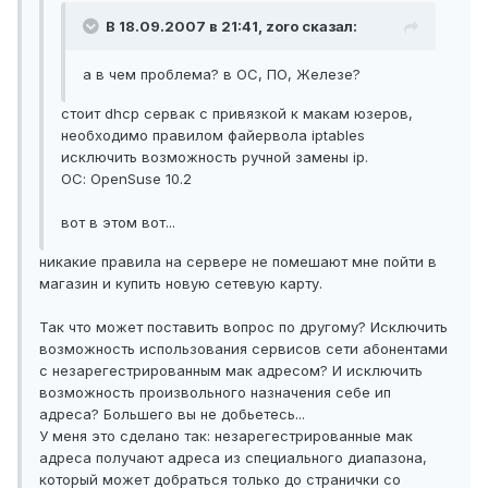
В 18.09.2007 в 21:41, zoro сказал:
а в чем проблема? в ОС, ПО, Железе?
стоит dhcp сервак с привязкой к макам юзеров,
необходимо правилом файервола iptables
исключить возможность ручной замены ip.
ОС: OpenSuse 10.2
вот в этом вот...
никакие правила на сервере не помешают мне пойти в
магазин и купить новую сетевую карту.
Так что может поставить вопрос по другому? Исключить
возможность использования сервисов сети абонентами
с незарегестрированным мак адресом? И исключить
возможность произвольного назначения себе ип
адреса? Большего вы не добьетесь...
У меня это сделано так: незарегестрированные мак
адреса получают адреса из специального диапазона,
который может добраться только до странички со