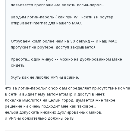
появляется приглашение ввести логин-пароль.
Вводим логин-пароль ( как при WiFi-сети ) и роутер
открывает Internet для нашего MAC.
Отрубаем комп более чем на 30 секунд -- и наш MAC
протухает на роутере, доступ закрывается.
Красота... один минус -- можно на дублированном маке
сидеть.
Жуть как не люблю VPN-ы всякие.
что за логин-пароль? dhcp сам определяет присутствие компа
в сети и выдает ему автоматом ip и доступ в инет.
локалка мыслится на целый город, думается мне такое
решение ни очень подходит мне как таковое...
нельзя допускать никаких дублированных маков.
и VPN-ы обязательно должны быть!