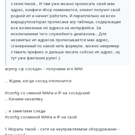
статистикой... И там уже можно прописать свой мак
адрес, конфиги dhcp поменяются, клиент получит свой
родной ип и начнет работать. И параллельно на всех
маршрутизаторах прописана arp таблица, содержащая
все возможные ип адреса на интерфейсе. За
исключением того служебного диапазона... Для
незанятых ип адресов прописывается мак адрес,
сгенеренный по какой нить формуле.. можно например
ставить префикс и дальше писать собсно ип адрес.. ну
тут уже фантазия рулит ;)
arping <ip соседа> - получаем его МАК
... Ждем, когда сосед отключится
ifconfig со сменой МАКа и IP на соседский
... Качаем нахаляву
... и заметаем следы
ifconfig сосменой МАКа и IP на свой
1. Мораль такой - сети на неуправляемом оборудовании -