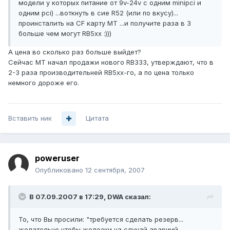
модели у которых питание от 9v-24v c одним minipci и
одним pci) ...воткнуть в сие R52 (или по вкусу)...
проинсталить на CF карту MT ...и получите раза в 3
больше чем могут RB5xx :)))
А цена во сколько раз больше выйдет?
Сейчас МТ начал продажи нового RB333, утверждают, что в
2-3 раза производительней RB5xx-го, а по цена только
немного дороже его.
Вставить ник
Цитата
poweruser
Опубликовано
12 сентября, 2007
В 07.09.2007 в 17:29, DWA сказал:
То, что Вы просили: "требуется сделать резерв...
желательно чтобы железки на случай авариий,