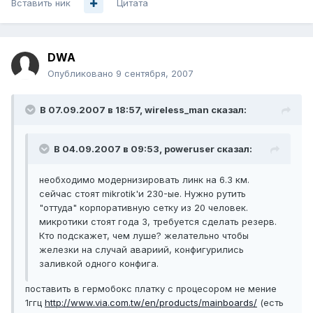
Вставить ник
Цитата
DWA
Опубликовано
9 сентября, 2007
В 07.09.2007 в 18:57, wireless_man сказал:
В 04.09.2007 в 09:53, poweruser сказал:
необходимо модернизировать линк на 6.3 км.
сейчас стоят mikrotik'и 230-ые. Нужно рутить
"оттуда" корпоративную сетку из 20 человек.
микротики стоят года 3, требуется сделать резерв.
Кто подскажет, чем луше? желательно чтобы
железки на случай авариий, конфигурились
заливкой одного конфига.
поставить в гермобокс платку с процесором не мение
1ггц
http://www.via.com.tw/en/products/mainboards/
(есть