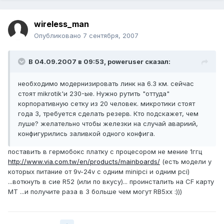
wireless_man
Опубликовано
7 сентября, 2007
В 04.09.2007 в 09:53, poweruser сказал:
необходимо модернизировать линк на 6.3 км. сейчас
стоят mikrotik'и 230-ые. Нужно рутить "оттуда"
корпоративную сетку из 20 человек. микротики стоят
года 3, требуется сделать резерв. Кто подскажет, чем
луше? желательно чтобы железки на случай авариий,
конфигурились заливкой одного конфига.
поставить в гермобокс платку с процесором не мение 1ггц
http://www.via.com.tw/en/products/mainboards/
(есть модели у
которых питание от 9v-24v c одним minipci и одним pci)
...воткнуть в сие R52 (или по вкусу)... проинсталить на CF карту
MT ...и получите раза в 3 больше чем могут RB5xx :)))