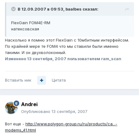
В 12.09.2007 в 09:53, baalbes сказал:
FlexGain FOM4E-RM
натексовская
Насколько я помню этот FlexGain с 10мбитным интерфейсом.
По крайней мере те FOM4 что мы ставили были именно
такими. И он двухволоконный.
Изменено
13 сентября, 2007
пользователем ram_scan
Вставить ник
Цитата
Andrei
Опубликовано
13 сентября, 2007
Вот еще -
http://www.polygon-group.ru/ru/products/ca...-
modems_41.html