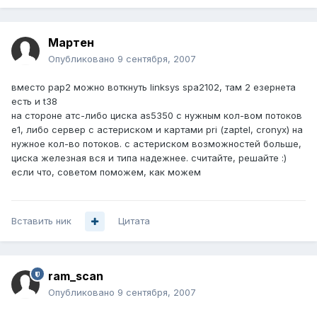
Мартен
Опубликовано
9 сентября, 2007
вместо pap2 можно воткнуть linksys spa2102, там 2 езернета
есть и t38
на стороне атс-либо циска as5350 с нужным кол-вом потоков
е1, либо сервер с астериском и картами pri (zaptel, cronyx) на
нужное кол-во потоков. с астериском возможностей больше,
циска железная вся и типа надежнее. считайте, решайте :)
если что, советом поможем, как можем
Вставить ник
Цитата
ram_scan
Опубликовано
9 сентября, 2007