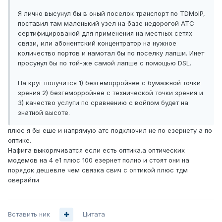
Я лично высунул бы в оный поселок транспорт по TDMoIP,
поставил там маленький узел на базе недорогой АТС
сертифицированой для применения на местных сетях
связи, или абонентский концентратор на нужное
количество портов и намотал бы по поселку лапши. Инет
просунул бы по той-же самой лапше с помощью DSL.
На круг получится 1) безгеморройнее с бумажной точки
зрения 2) безгеморройнее с технической точки зрения и
3) качество услуги по сравнению с войпом будет на
знатной высоте.
плюс я бы еше и напрямую атс подключил не по езернету а по
оптике.
Нафига выкорячиватся если есть оптика.а оптических
модемов на 4 е1 плюс 100 езернет полно и стоят они на
порядок дешевле чем связка свич с оптикой плюс тдм
оверайпи
Вставить ник
Цитата