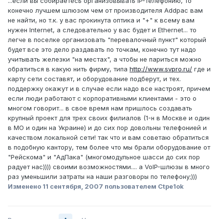
...если вы собираетесь организовывать IP-телефонию, то
конечно лучшем шлюзом чем от производителя Addpac вам
не найти, но т.к. у вас прокинута оптика и "+" к всему вам
нужен Internet, а следовательно у вас будет и Ethernet... то
легче в поселке организовать "перевалочный пункт" который
будет все это дело раздавать по точкам, конечно тут надо
учитывать железки "на местах", а чтобы не париться можно
обратиться в какую нить фирму, типа
http://www.svpro.ru/
где и
карту сети составят, и оборудование подберут, и тех.
поддержку окажут и в случае если надо все настроят, причем
если люди работают с корпоративными клиентами - это о
многом говорит... в свое время нам пришлось создавать
крупный проект для трех своих филиалов (1-н в Москве и один
в МО и один на Украине) и до сих пор довольны телефонией и
качеством локальной сети! так что и вам советаю обратиться
в подобную кантору, тем более что мы брали оборудование от
"Рейскома" и "АдПака" (многомодульное шасси до сих пор
радует нас)))) своими возможностями.... а VoIP-шлюзы в много
раз уменьшили затраты на наши разговоры по телефону;)))
Изменено
11 сентября, 2007
пользователем Ctpe1ok