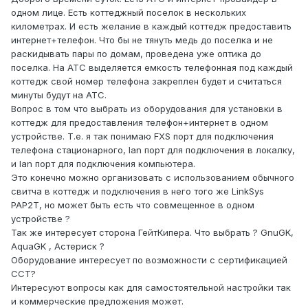
одном лице. Есть коттеджный поселок в нескольких
километрах. И есть желание в каждый коттедж предоставить
интернет+телефон. Что бы не тянуть медь до поселка и не
раскидывать пары по домам, проведена уже оптика до
поселка. На АТС выделяется емкость телефонная под каждый
коттедж свой номер телефона закреплен будет и считаться
минуты будут на АТС.
Вопрос в том что выбрать из оборудования для установки в
коттедж для предоставления телефон+интернет в одном
устройстве. Т.е. я так понимаю FXS порт для подключения
телефона стационарного, lan порт для подключения в локалку,
и lan порт для подключения компьютера.
Это конечно можно организовать с использованием обычного
свитча в коттедж и подключения в него того же LinkSys
PAP2T, но может быть есть что совмещенное в одном
устройстве ?
Так же интересует сторона ГейтКипера. Что выбрать ? GnuGK,
AquaGK , Астериск ?
Оборудование интересует по возможности с сертификацией
ССТ?
Интересуют вопросы как для самостоятельной настройки так
и коммерческие предложения может.