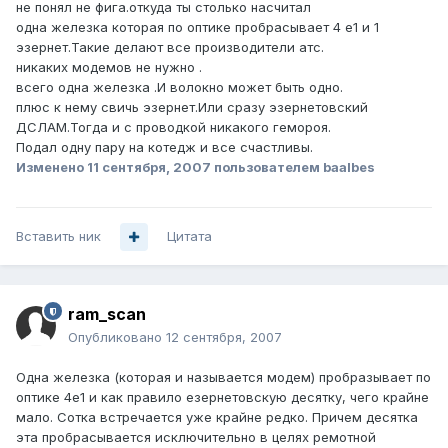
не понял не фига.откуда ты столько насчитал
одна железка которая по оптике пробрасывает 4 е1 и 1
эзернет.Такие делают все производители атс.
никаких модемов не нужно .
всего одна железка .И волокно может быть одно.
плюс к нему свичь эзернет.Или сразу эзернетовский
ДСЛАМ.Тогда и с проводкой никакого гемороя.
Подал одну пару на котедж и все счастливы.
Изменено
11 сентября, 2007
пользователем baalbes
Вставить ник
Цитата
ram_scan
Опубликовано
12 сентября, 2007
Одна железка (которая и называется модем) пробразывает по
оптике 4e1 и как правило езернетовскую десятку, чего крайне
мало. Сотка встречается уже крайне редко. Причем десятка
эта пробрасывается исключительно в целях ремотной