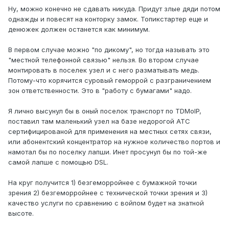
Ну, можно конечно не сдавать никуда. Придут злые дяди потом
однажды и повесят на конторку замок. Топикстартер еще и
денюжек должен останется как минимум.
В первом случае можно "по дикому", но тогда называть это
"местной телефонной связью" нельзя. Во втором случае
монтировать в поселек узел и с него разматывать медь.
Потому-что корячится суровый геморрой с разграничением
зон ответственности. Это в "работу с бумагами" надо.
Я лично высунул бы в оный поселок транспорт по TDMoIP,
поставил там маленький узел на базе недорогой АТС
сертифицированой для применения на местных сетях связи,
или абонентский концентратор на нужное количество портов и
намотал бы по поселку лапши. Инет просунул бы по той-же
самой лапше с помощью DSL.
На круг получится 1) безгеморройнее с бумажной точки
зрения 2) безгеморройнее с технической точки зрения и 3)
качество услуги по сравнению с войпом будет на знатной
высоте.