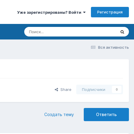
Регистрация
Уже зарегистрированы? Войти
Вся активность
Share
Подписчики
0
Создать тему
Ответить