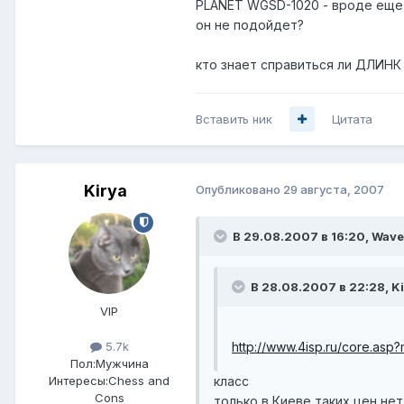
PLANET WGSD-1020 - вроде ещ
он не подойдет?
кто знает справиться ли ДЛИНК 
Вставить ник
Цитата
Kirya
Опубликовано
29 августа, 2007
В 29.08.2007 в 16:20, Wave
В 28.08.2007 в 22:28, Ki
VIP
http://www.4isp.ru/core.asp
5.7k
Пол:
Мужчина
класс
Интересы:
Chess and
Cons
только в Киеве таких цен нет 