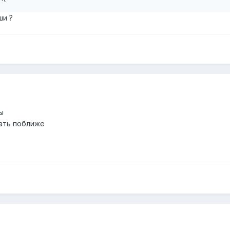
ши ?
ы
рать поближе