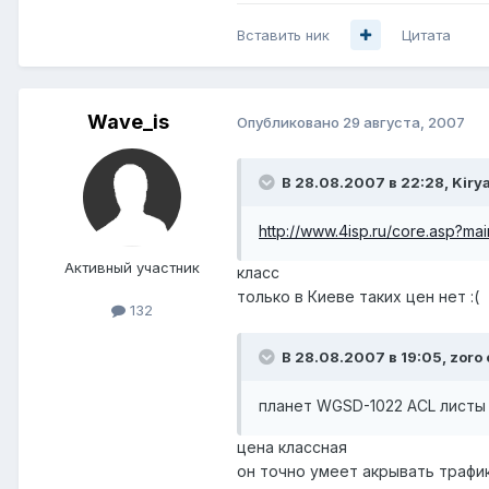
Вставить ник
Цитата
Wave_is
Опубликовано
29 августа, 2007
В 28.08.2007 в 22:28, Kirya
http://www.4isp.ru/core.asp?ma
Активный участник
класс
только в Киеве таких цен нет :(
132
В 28.08.2007 в 19:05, zoro 
планет WGSD-1022 ACL листы
цена классная
он точно умеет акрывать трафи