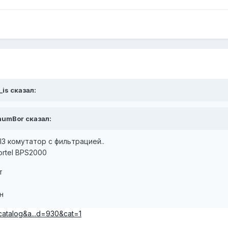
_is сказал:
humBor сказал:
 l3 комутатор с фильтрацией..
ortel BPS2000
т
н
catalog&a...d=930&cat=1