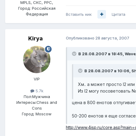
MPLS, СКС, РРС,
Город:
Российская
Федерация
Вставить ник
Цитата
Kirya
Опубликовано
28 августа, 2007
В 28.08.2007 в 18:45, Wave
В 28.08.2007 в 10:06, S
VIP
Хм.. а может просто l2 или
Из l2 могу посоветовать N
5.7k
Пол:
Мужчина
цена в 800 енотов отпугивае
Интересы:
Chess and
Cons
Город:
Moscow
50-200 енотов я еще согласе
http://www.4isp.ru/core.asp?main=