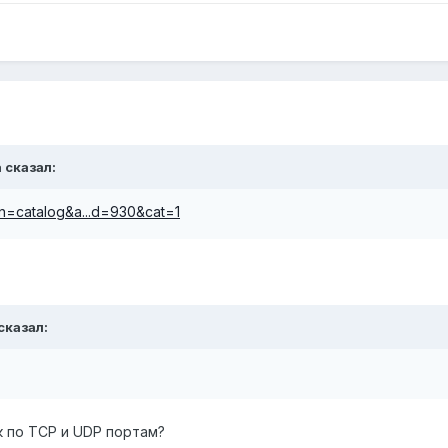
 сказал:
in=catalog&a...d=930&cat=1
сказал:
к по TCP и UDP портам?