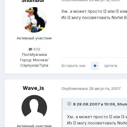
ShumBor
Хм.. а может просто l2 или l3 ко
Из l2 могу посоветовать Nortel 
Активный участник
839
Пол:
Мужчина
Город:
Москва/
Серпухов/Тула
Вставить ник
Цитата
Wave_is
Опубликовано
28 августа, 2007
В 28.08.2007 в 10:06, Shu
Хм.. а может просто l2 или l3
Из l2 могу посоветовать Nort
Активный участник