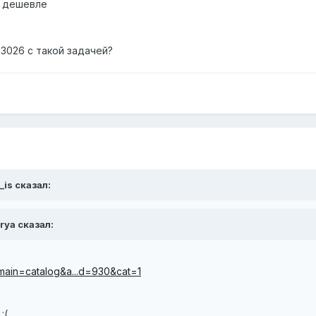
е дешевле
3026 с такой задачей?
_is сказал:
rya сказал:
?main=catalog&a...d=930&cat=1
:(