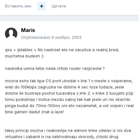
Вставить ник
Цитата
Maris
Опубликовано
6 ноября, 2003
qos + iptables + Nx nastroet eto ne iskustva a realnij bred,
muchetsa budesh :)
naskolka umna tebe nada chtob router razpravlal ?
mozna esho tak tipa CS porti uhodat v link 1 v meste s voiperame,
web do 100kbps zagruzka ne dolshe 4 sec toze tudaze, jesle
dolshe ile bustreja poshol tusavatsa v link 2. v linke 2 tusujets p2p
tomu podobnije i trutsa mezdu saboj tak kak jesle un nix skachki
pinga budut do 70ms-100ms oni eto nezametat, a vot voiperi i real
time gameri dadut znat a laze!
takoj princip mozna i realizavtja na adnom linke zdelav iz nix dva
virtualnix i zabanit ix na nebhodimaju skorostj, chtobi drug