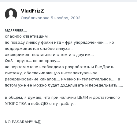
VladFrizZ
Опубликовано
5 ноября, 2003
мдяяяяяя....
спасибо ответившим...
по поводу линксу фряхи итд - фря упорядоченней..... но
поддерживается слабее линуха....
эксперимент поставлю и с тем и с другим....
QoS - круто.... но не сразу....
на первом этапе необходимо разработать и ВнеДрить
систему, обеспечивающую интеллектуальное
резервирование каналов.... именно интелектуальное...... а
потом уже ее можно будет доделывать и переделывать......
в общем, я думаю, что при наличии ЦЕЛИ и достаточного
УПОРСТВА я побеДЮ енту траблу....
NO PASARAN!!! %)))