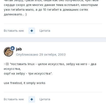
Читай зебру, грызи linux, пиши как оно получилось, чует моё
сердце скоро для многих данная тема всплывёт, некоторым
уже гигабита мало, а до 10 гигабит в домашних сетях
далековато... :)
Вставить ник
Цитата
jab
Опубликовано
29 октября, 2003
:-))) "поставить linux - целое искусство, зебру на него - два
искусства,
ospf на зебру - три искусства".
use freebsd, it simply works
Вставить ник
Цитата