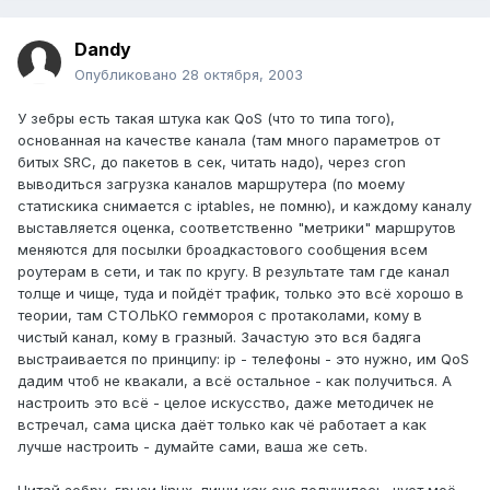
Dandy
Опубликовано
28 октября, 2003
У зебры есть такая штука как QoS (что то типа того),
основанная на качестве канала (там много параметров от
битых SRC, до пакетов в сек, читать надо), через cron
выводиться загрузка каналов маршрутера (по моему
статискика снимается с iptables, не помню), и каждому каналу
выставляется оценка, соответственно "метрики" маршрутов
меняются для посылки броадкастового сообщения всем
роутерам в сети, и так по кругу. В результате там где канал
толще и чище, туда и пойдёт трафик, только это всё хорошо в
теории, там СТОЛЬКО геммороя с протаколами, кому в
чистый канал, кому в гразный. Зачастую это вся бадяга
выстраивается по принципу: ip - телефоны - это нужно, им QoS
дадим чтоб не квакали, а всё остальное - как получиться. А
настроить это всё - целое искусство, даже методичек не
встречал, сама циска даёт только как чё работает а как
лучше настроить - думайте сами, ваша же сеть.