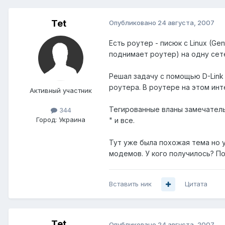
Tet
Опубликовано
24 августа, 2007
Есть роутер - писюк с Linux (Ge
поднимает роутер) на одну сете
Решал задачу с помощью D-Link 
роутера. В роутере на этом ин
Активный участник
Тегированные вланы замечатель
344
Город:
Украина
" и все.
Тут уже была похожая тема но 
модемов. У кого получилось? П
Вставить ник
Цитата
Tet
Опубликовано
24 августа, 2007