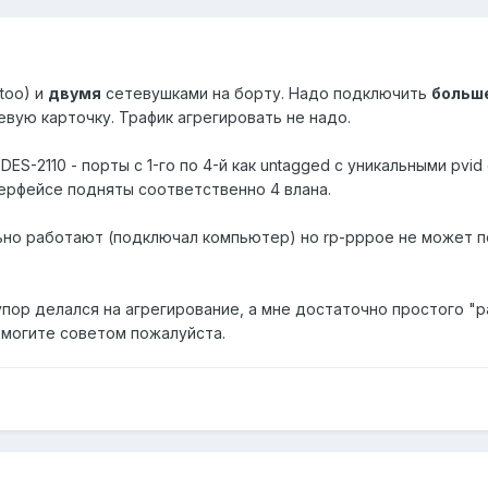
ntoo) и
двумя
сетевушками на борту. Надо подключить
больш
вую карточку. Трафик агрегировать не надо.
DES-2110 - порты с 1-го по 4-й как untagged с уникальными pvi
терфейсе подняты соответственно 4 влана.
но работают (подключал компьютер) но rp-pppoe не может подн
упор делался на агрегирование, а мне достаточно простого "
омогите советом пожалуйста.