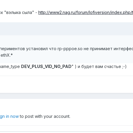
к "вэлыка сыла" -
http://www2.nag.ru/forum/lofiversion/index.php/t
ериментов установил что rp-pppoe.so не принимает интерфес в
ethХ.*
_name_type
DEV_PLUS_VID_NO_PAD
" ) и будет вам счастье ;-)
ign in now
to post with your account.