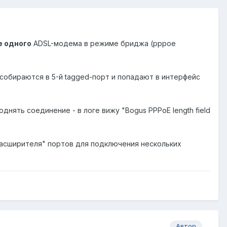
е одного
ADSL-модема в режиме бриджа (pppoe
d собираются в 5-й tagged-порт и попадают в интерфейс
ять соединение - в логе вижу "Bogus PPPoE length field
расширителя" портов для подключения нескольких
Автор