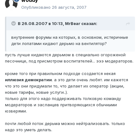
woddy
Опубликовано
26 августа, 2007
В 26.08.2007 в 10:13, MrBear сказал:
внутренние форумы на которых, в основном, истеричные
дети лопатами кидают дерьмо на вентилятор?
пусть лучше кидаются дерьмом в специально огороженой
песочнице, под присмотром воспитателей... эээ модераторов.
кроме того при правильном подходе создается некая
иллюзия демократии
. а это дети очень любят. им кажется
что это они придумали то, что делает их оператор (акции,
новые тарифы, новые услуги..).
только для этого надо поддерживать толковую команду
модераторов и засланцев притворяющихся обычными
юзверями.
почти любой поток дерьма можно нейтрализовать. только
надо это уметь делать.