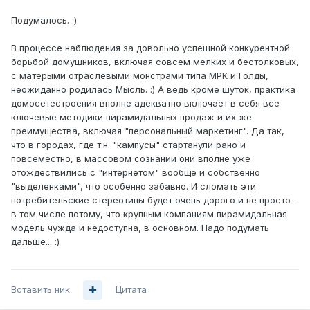
Подумалось. :)
В процессе наблюдения за довольно успешной конкурентной
борьбой домушников, включая совсем мелких и бестолковых,
с матерыми отраслевыми монстрами типа МРК и Голды,
неожиданно родилась Мысль. :) А ведь кроме шуток, практика
домосетестроения вполне адекватно включает в себя все
ключевые методики пирамидальных продаж и их же
преимущества, включая "персональный маркетинг". Да так,
что в городах, где т.н. "кампусы" стартанули рано и
повсеместно, в массовом сознании они вполне уже
отождествились с "интернетом" вообще и собственно
"выделенками", что особенно забавно. И сломать эти
потребительские стереотипы будет очень дорого и не просто -
в том числе потому, что крупным компаниям пирамидальная
модель чужда и недоступна, в основном. Надо подумать
дальше... :)
Вставить ник
Цитата