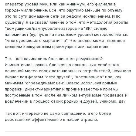
оператор уровня МРК, или как минимум, его филиала в
городе-миллионнике. Всё, что ощутимо меньше по объему,
это по сути домашние сети за редким исключением. И по
существу. Я высказал мнение о том, что методология работы
"домушников/кампусов/операторов на 18К" сильно
напоминает (ну, пусть на начальном уровне) методологию т.н.
"многоуровневого маркетинга". Что вполне может являться
сильным конкурентным преимуществом, характерно.
Т.е. - как начинались большинство домушников?
Инициативная группа, близкая по социальным свойствам
основной массе своих потенциальных потребителей, начинала
бизнес под флагом "сети друзей", "костшаринга" или, как
минимум "справедливых цен". Вовсю используя прямые
продажи, директ-маркетинг и прочие известные приемы,
построенные в том числе на личном энтузиазме продавцов и
вовлечении в процесс своих родных и друзей. Знакомо, да?
Так вот, интересно не само совпадение, а его более
действенный эффект именно в нашей отрасли.