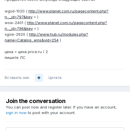
wgsd-1020 (
http://www.planet.com.ru/pagecontent.php?
n..._id=797&key
= )
wsw-2401 (
http://www.planet.com.ru/pagecontent.php?
n..._id=796&key
= )
sgsw-2620 (
http://www.hub.ru/modules.php?
name=Catalog...ems&vid=254
)
цена = цена price.ru / 2
пишите ЛС
Вставить ник
Цитата
Join the conversation
You can post now and register later. If you have an account,
sign in now
to post with your account.