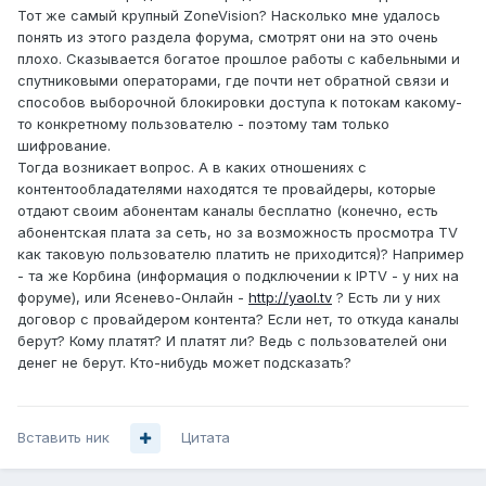
Тот же самый крупный ZoneVision? Насколько мне удалось
понять из этого раздела форума, смотрят они на это очень
плохо. Сказывается богатое прошлое работы с кабельными и
спутниковыми операторами, где почти нет обратной связи и
способов выборочной блокировки доступа к потокам какому-
то конкретному пользователю - поэтому там только
шифрование.
Тогда возникает вопрос. А в каких отношениях с
контентообладателями находятся те провайдеры, которые
отдают своим абонентам каналы бесплатно (конечно, есть
абонентская плата за сеть, но за возможность просмотра TV
как таковую пользователю платить не приходится)? Например
- та же Корбина (информация о подключении к IPTV - у них на
форуме), или Ясенево-Онлайн -
http://yaol.tv
? Есть ли у них
договор с провайдером контента? Если нет, то откуда каналы
берут? Кому платят? И платят ли? Ведь с пользователей они
денег не берут. Кто-нибудь может подсказать?
Вставить ник
Цитата