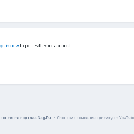
ign in now
to post with your account.
контента портала Nag.Ru
Японские компании критикуют YouTub