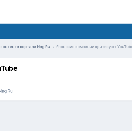
контента портала Nag.Ru
Японские компании критикуют YouTub
uTube
Nag.Ru