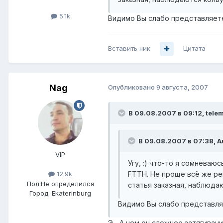
5.1k
Видимо Вы слабо представляете
Вставить ник
Цитата
Nag
Опубликовано
9 августа, 2007
В 09.08.2007 в 09:12, telem
В 09.08.2007 в 07:38, А
VIP
Угу, :) что-то я сомневаю
FTTH. Не проще всё же реш
12.9k
Пол:
Не определился
статья заказная, наблюда
Город:
Ekaterinburg
Видимо Вы слабо представляе
Э... А чем он сложнее затягиван