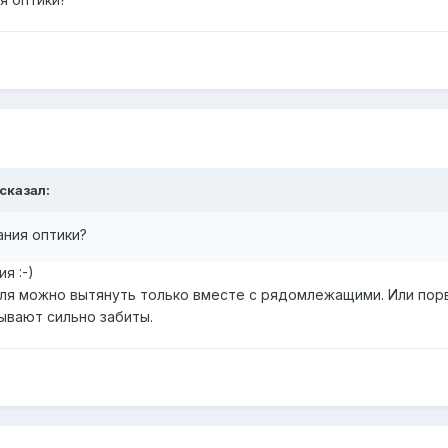
сказал:
ания оптики?
я :-)
ля можно вытянуть только вместе с рядомлежащими. Или порва
ывают сильно забиты.