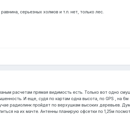
 равнина, серьезных холмов и т.п. нет, только лес.
аным расчетам прямая видимость есть. Только вот одно смущ
шенность. И еще, судя по картам одна высота, по GPS , на 6
лучае радиолинк пройдет по верхушкам высоких деревьев. Ду
иться на их мачте. Антенны планирую офсетки по 1,25м посмот