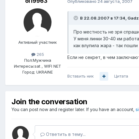
ol19963
Опубликовано
24 августа, 2007
В 22.08.2007 в 17:34, Gadzi
Про местность не зря спраши
У меня линки 30-40 км работа
Активный участник
как влупила жара - так пошли 
265
Если не секрет, в чем заключаю
Пол:
Мужчина
Интересы:
sat , WIFI NET
Город:
UKRAINE
Вставить ник
Цитата
Join the conversation
You can post now and register later. If you have an account,
s
Ответить в тему...