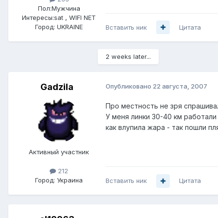
Пол:
Мужчина
Интересы:
sat , WIFI NET
Город:
UKRAINE
Вставить ник
Цитата
2 weeks later...
Gadzila
Опубликовано
22 августа, 2007
Про местность не зря спрашива
У меня линки 30-40 км работали 
как влупила жара - так пошли пл
Активный участник
212
Город:
Украина
Вставить ник
Цитата