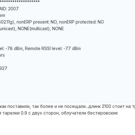
*******************
 AID: 2007
tem
2.11g), nonERP present: NO, nonERP protected: NO
unicast), NONE(multicast), NONE
vel: -78 dBm, Remote RSSI level: -77 dBm
ors
3927
как поставили, так более и не посещали...длинк 2100 стоит на
 и тарелки 0.9 с двух сторон, облучатели бестеровские