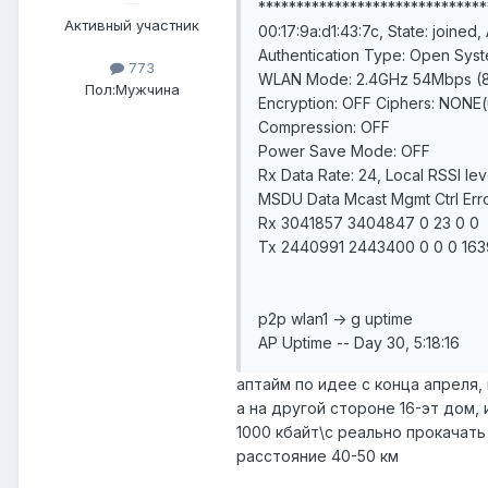
******************************
Активный участник
00:17:9a:d1:43:7c, State: joined,
Authentication Type: Open Sys
773
WLAN Mode: 2.4GHz 54Mbps (80
Пол:
Мужчина
Encryption: OFF Ciphers: NONE(
Compression: OFF
Power Save Mode: OFF
Rx Data Rate: 24, Local RSSI le
MSDU Data Mcast Mgmt Ctrl Err
Rx 3041857 3404847 0 23 0 0
Tx 2440991 2443400 0 0 0 16
p2p wlan1 -> g uptime
AP Uptime -- Day 30, 5:18:16
аптайм по идее с конца апреля, 
а на другой стороне 16-эт дом,
1000 кбайт\с реально прокачать
расстояние 40-50 км