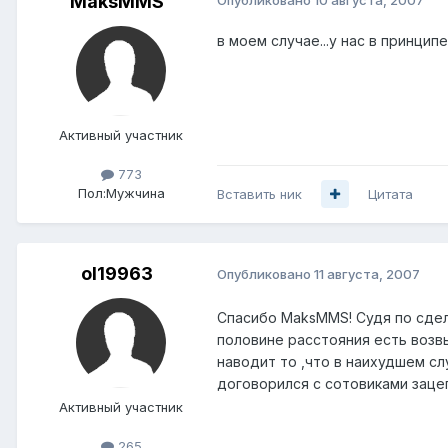
MaksMMS
в моем случае...у нас в принципе
Активный участник
773
Пол:
Мужчина
Вставить ник
Цитата
ol19963
Опубликовано
11 августа, 2007
Спасибо MaksMMS! Судя по сдел
половине расстояния есть возвы
наводит то ,что в наихудшем с
договорился с сотовиками зацеп
Активный участник
265