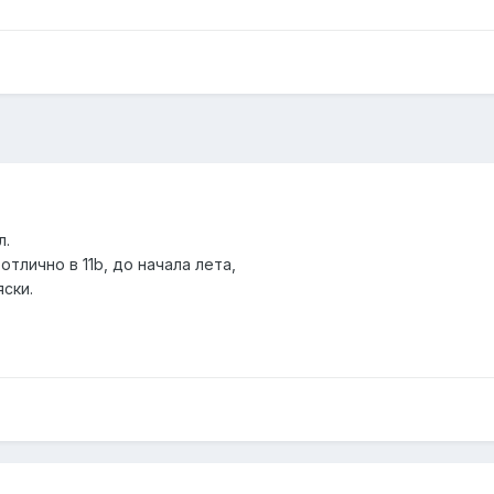
л.
отлично в 11b, до начала лета,
яски.