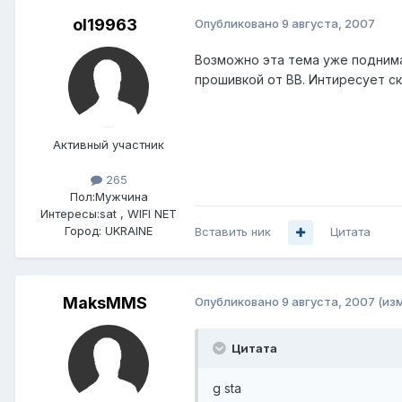
ol19963
Опубликовано
9 августа, 2007
Возможно эта тема уже поднима
прошивкой от BB. Интиресует ск
Активный участник
265
Пол:
Мужчина
Интересы:
sat , WIFI NET
Город:
UKRAINE
Вставить ник
Цитата
MaksMMS
Опубликовано
9 августа, 2007
(из
Цитата
g sta