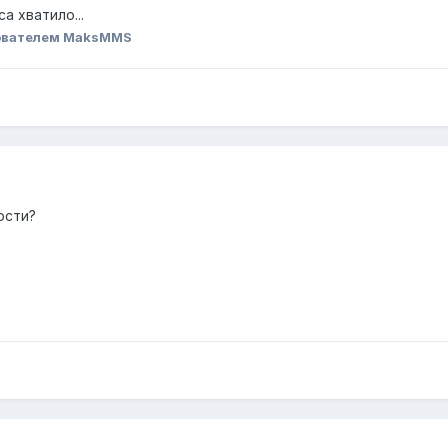
а хватило...
ователем MaksMMS
ости?