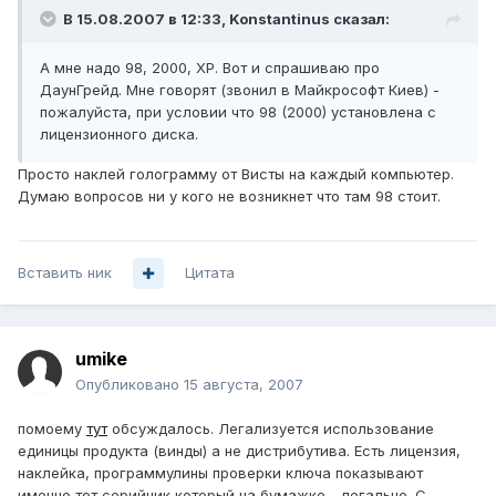
В 15.08.2007 в 12:33, Konstantinus сказал:
А мне надо 98, 2000, ХР. Вот и спрашиваю про
ДаунГрейд. Мне говорят (звонил в Майкрософт Киев) -
пожалуйста, при условии что 98 (2000) установлена с
лицензионного диска.
Просто наклей голограмму от Висты на каждый компьютер.
Думаю вопросов ни у кого не возникнет что там 98 стоит.
Вставить ник
Цитата
umike
Опубликовано
15 августа, 2007
помоему
тут
обсуждалось. Легализуется использование
единицы продукта (винды) а не дистрибутива. Есть лицензия,
наклейка, программулины проверки ключа показывают
именно тот серийник который на бумажке - легально. С