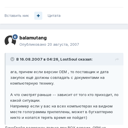
Вставить ник
Цитата
balamutang
Опубликовано
20 августа, 2007
В 16.08.2007 в 04:26, LostSoul сказал:
ага, причем если версии OEM , то поставщик и дата
закупок ещё должны совпадать с документами на
компьютерную технику.
А что смотрят раньше -- зависит от того кто приходит, по
какой ситуации.
Например если у вас на всех компьютерах на видном
месте голограммы прилеплены, может в бугхалтерию
никто и копатся терять время не пойдет:)
ДаунГрейд возможен только при BOX версии, OEM не