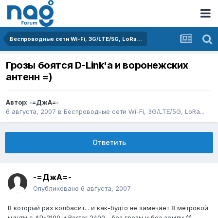
Беспроводные сети Wi-Fi, 3G/LTE/5G, LoRa...
Грозы боятся D-Link'a и воронежских
антенн =)
Автор:
-=ДжА=-
6 августа, 2007
в
Беспроводные сети Wi-Fi, 3G/LTE/5G, LoRa...
Ответить
-=ДжА=-
Опубликовано
6 августа, 2007
В который раз колбасит... и как-будто не замечает 8 метровой
мачты с АР-2100 и Bester 2400... без грозы и без земли ^^.