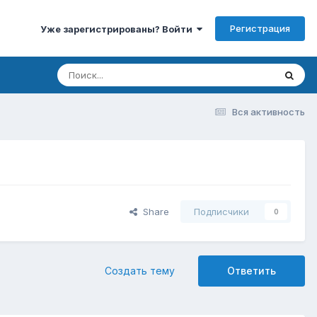
Регистрация
Уже зарегистрированы? Войти
Вся активность
Share
Подписчики
0
Создать тему
Ответить