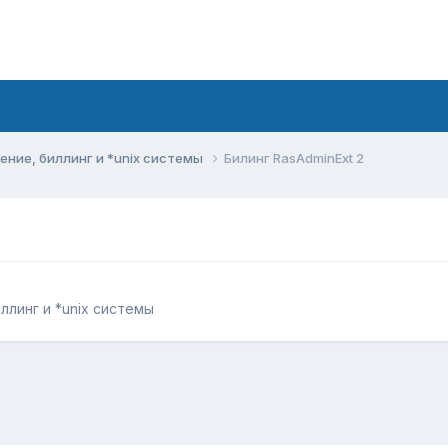
ние, биллинг и *unix системы
Билинг RasAdminExt 2
линг и *unix системы