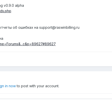
g v0.9.0 alpha
ads.php
четы об ошибках на support@raswinbilling.ru
на
name=Forums&...c&p=89627#89627
ign in now
to post with your account.