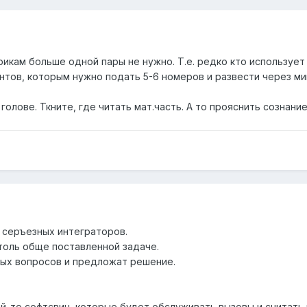
икам больше одной пары не нужно. Т.е. редко кто использует
нтов, которым нужно подать 5-6 номеров и развести через ми
голове. Ткните, где читать мат.часть. А то прояснить сознани
 серъезных интеграторов.
толь обще поставленной задаче.
ных вопросов и предложат решение.
й-то софтсвич, которые будет обслуживать вызовы и считать их