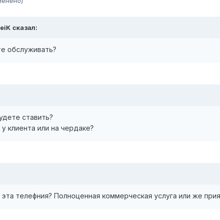
менено)
eiK сказал:
те обслуживать?
будете ставить?
- у клиента или на чердаке?
в эта телефния? Полноценная коммерческая услуга или же пр