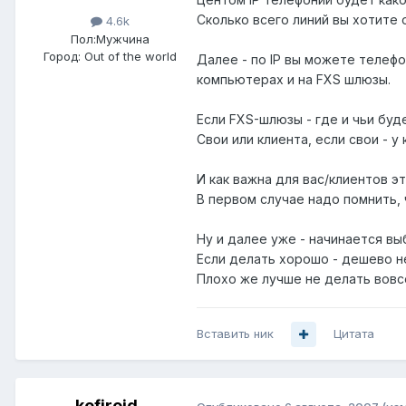
Сколько всего линий вы хотите
4.6k
Пол:
Мужчина
Город:
Out of the world
Далее - по IP вы можете телефо
компьютерах и на FXS шлюзы.
Если FXS-шлюзы - где и чьи буд
Свои или клиента, если свои - у
И как важна для вас/клиентов 
В первом случае надо помнить,
Ну и далее уже - начинается вы
Если делать хорошо - дешево не
Плохо же лучше не делать вовс
Вставить ник
Цитата
kefiroid