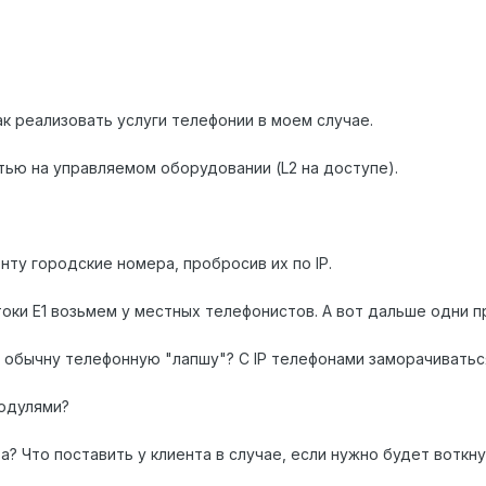
к реализовать услуги телефонии в моем случае.
ью на управляемом оборудовании (L2 на доступе).
.
ту городские номера, пробросив их по IP.
оки Е1 возьмем у местных телефонистов. А вот дальше одни 
 обычну телефонную "лапшу"? С IP телефонами заморачиваться
модулями?
а? Что поставить у клиента в случае, если нужно будет воткну