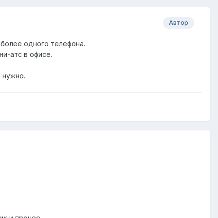
Автор
 более одного телефона.
ни-атс в офисе.
е нужно.
 и прочее....