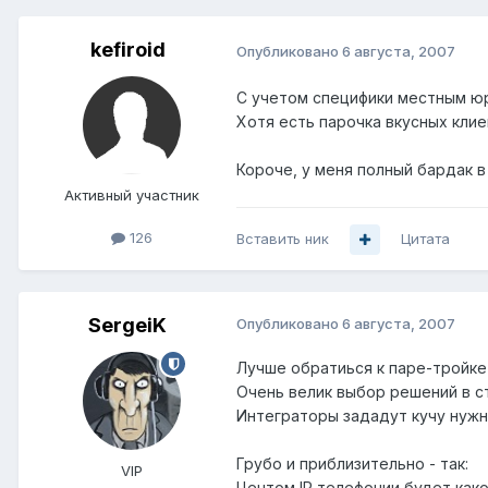
kefiroid
Опубликовано
6 августа, 2007
С учетом специфики местным юр
Хотя есть парочка вкусных клие
Короче, у меня полный бардак в 
Активный участник
126
Вставить ник
Цитата
SergeiK
Опубликовано
6 августа, 2007
Лучше обратиься к паре-тройке
Очень велик выбор решений в с
Интеграторы зададут кучу нуж
Грубо и приблизительно - так:
VIP
Центом IP телефонии будет како