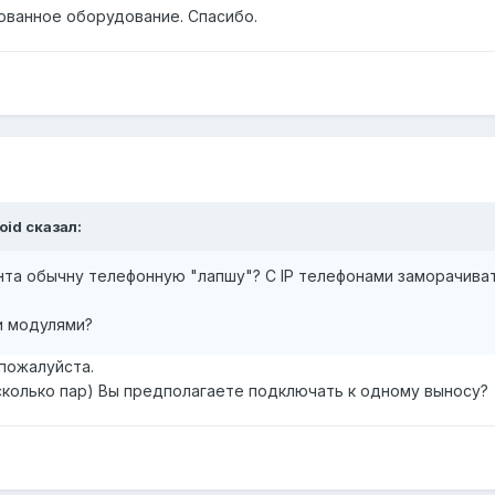
ованное оборудование. Спасибо.
oid сказал:
нта обычну телефонную "лапшу"? С IP телефонами заморачиват
и модулями?
пожалуйста.
 сколько пар) Вы предполагаете подключать к одному выносу?