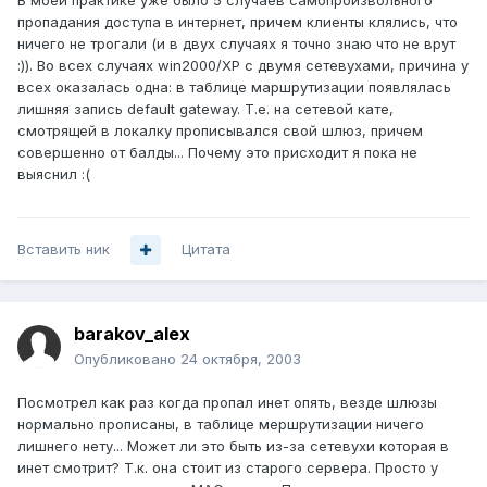
В моей практике уже было 5 случаев самопроизвольного
пропадания доступа в интернет, причем клиенты клялись, что
ничего не трогали (и в двух случаях я точно знаю что не врут
:)). Во всех случаях win2000/XP с двумя сетевухами, причина у
всех оказалась одна: в таблице маршрутизации появлялась
лишняя запись default gateway. Т.е. на сетевой кате,
смотрящей в локалку прописывался свой шлюз, причем
совершенно от балды... Почему это присходит я пока не
выяснил :(
Вставить ник
Цитата
barakov_alex
Опубликовано
24 октября, 2003
Посмотрел как раз когда пропал инет опять, везде шлюзы
нормально прописаны, в таблице мершрутизации ничего
лишнего нету... Может ли это быть из-за сетевухи которая в
инет смотрит? Т.к. она стоит из старого сервера. Просто у