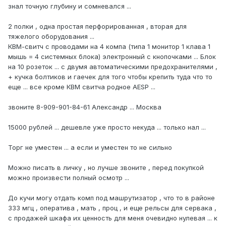
знал точную глубину и сомневался ...
2 полки , одна простая перфорированная , вторая для
тяжелого оборудования ...
КВМ-свитч с проводами на 4 компа (типа 1 монитор 1 клава 1
мышь = 4 системных блока) электронный с кнопочками ... Блок
на 10 розеток ... с двумя автоматическими предохранителями ,
+ кучка болтиков и гаечек для того чтобы крепить туда что то
еще ... все кроме КВМ свитча родное AESP ...
звоните 8-909-901-84-61 Александр ... Москва
15000 рублей ... дешевле уже просто некуда ... только нал ...
Торг не уместен ... а если и уместен то не сильно
Можно писать в личку , но лучше звоните , перед покупкой
можно произвести полный осмотр ...
До кучи могу отдать комп под машрутизатор , что то в районе
333 мгц , оператива , мать , проц , и еще рельсы для сервака ,
с продажей шкафа их ценность для меня очевидно нулевая ... к