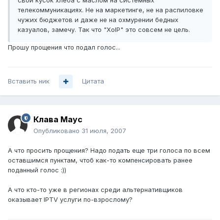
свой кусок хлеба с маслом на системных
телекоммуникациях. Не на маркетинге, не на распиловке
чужих бюджетов и даже не на охмурении бедных
казуалов, замечу. Так что "XoIP" это совсем не цель.
Прошу прощения что подал голос...
Вставить ник
Цитата
Клава Маус
Опубликовано
31 июля, 2007
А что просить прощения? Надо подать еще три голоса по всем
оставшимся пунктам, чтоб как-то компенсировать ранее
поданный голос :))
А что кто-то уже в регионах среди альтернативщиков
оказывает IPTV услуги по-взрослому?