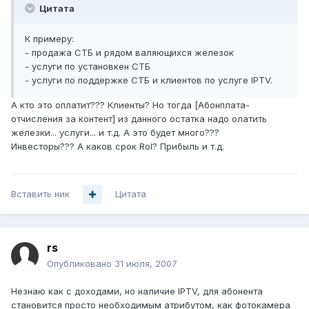
Цитата
К примеру:
- продажа СТБ и рядом валяющихся железок
- услуги по установкен СТБ
- услуги по поддержке СТБ и клиентов по услуге IPTV.
А кто это оплатит??? Клиенты? Но тогда [Абонплата-
отчисления за контент] из данного остатка надо олатить
железки... услуги... и т.д. А это будет много???
Инвесторы??? А каков срок RoI? Прибыль и т.д.
Вставить ник
Цитата
rs
Опубликовано
31 июля, 2007
Незнаю как с доходами, но наличие IPTV, для абонента
становится просто необходимым атрибутом, как фотокамера