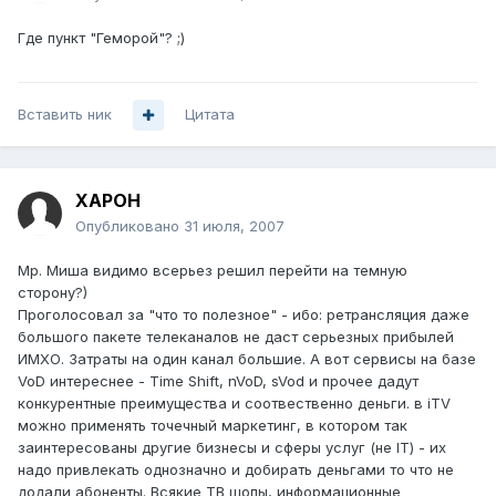
Где пункт "Геморой"? ;)
Вставить ник
Цитата
XAPOH
Опубликовано
31 июля, 2007
Мр. Миша видимо всерьез решил перейти на темную
сторону?)
Проголосовал за "что то полезное" - ибо: ретрансляция даже
большого пакете телеканалов не даст серьезных прибылей
ИМХО. Затраты на один канал большие. А вот сервисы на базе
VoD интереснее - Time Shift, nVoD, sVod и прочее дадут
конкурентные преимущества и соотвественно деньги. в iTV
можно применять точечный маркетинг, в котором так
заинтересованы другие бизнесы и сферы услуг (не IT) - их
надо привлекать однозначно и добирать деньгами то что не
додали абоненты. Всякие ТВ шопы, информационные