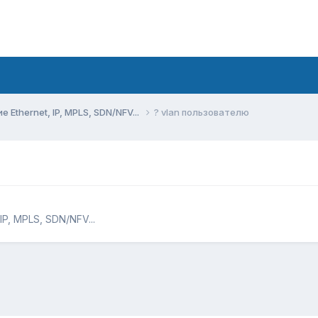
Ethernet, IP, MPLS, SDN/NFV...
? vlan пользователю
P, MPLS, SDN/NFV...