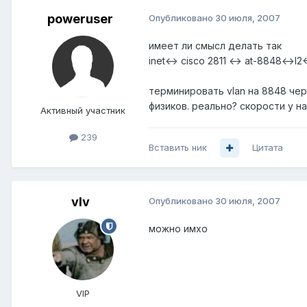
poweruser
Опубликовано
30 июля, 2007
имеет ли смысл делать так
inet<-> cisco 2811 <-> at-8848<->l
терминировать vlan на 8848 чере
физиков. реально? скорости у на
Активный участник
239
Вставить ник
Цитата
vIv
Опубликовано
30 июля, 2007
можно имхо
VIP