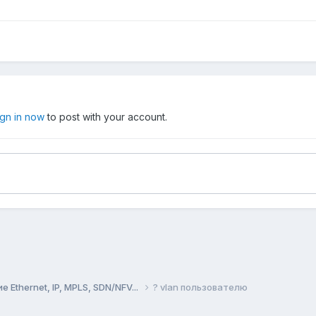
ign in now
to post with your account.
Ethernet, IP, MPLS, SDN/NFV...
? vlan пользователю