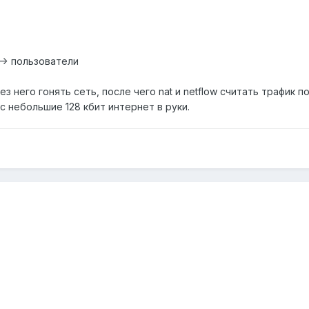
2<-> пользователи
з него гонять сеть, после чего nat и netflow считать трафик 
с небольшие 128 кбит интернет в руки.