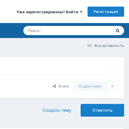
Регистрация
Уже зарегистрированы? Войти
Вся активность
Share
Подписчики
0
Создать тему
Ответить