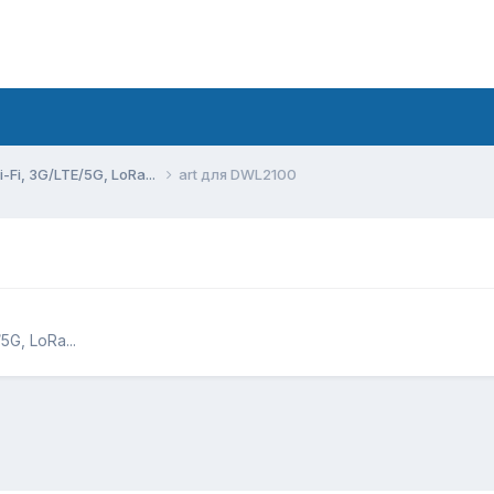
Fi, 3G/LTE/5G, LoRa...
art для DWL2100
G, LoRa...