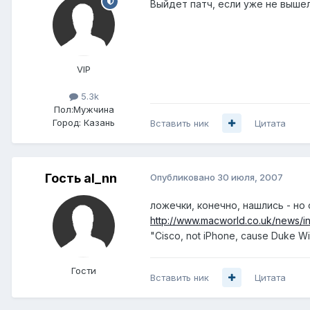
Выйдет патч, если уже не вышел
VIP
5.3k
Пол:
Мужчина
Город:
Казань
Вставить ник
Цитата
Гость al_nn
Опубликовано
30 июля, 2007
ложечки, конечно, нашлись - но
http://www.macworld.co.uk/news/
"Cisco, not iPhone, cause Duke Wi
Гости
Вставить ник
Цитата