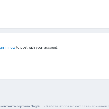
ign in now
to post with your account.
контента портала Nag.Ru
Работа iPhone может стать причиной о