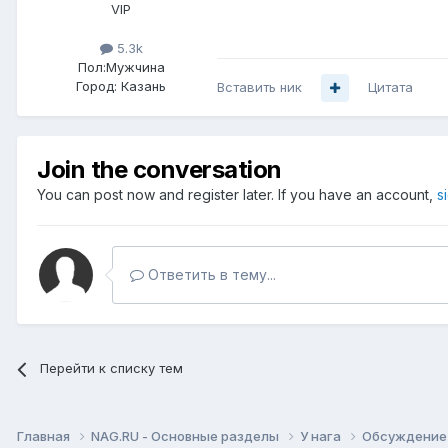
VIP
5.3k
Пол:
Мужчина
Город:
Казань
Вставить ник
Цитата
Join the conversation
You can post now and register later. If you have an account,
s
Ответить в тему...
Перейти к списку тем
Главная
NAG.RU - Основные разделы
У нага
Обсуждение 