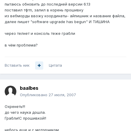
пытаюсь обновить до последней версии 6.13
поставил тфтп, залил в корень прошивку
из вебморды ввожу координаты- айпишник и название файла,
далее пишет "software upgrade has begun" И ТИШИНА
через телнет и консоль теже грабли
в чём проблема?
Вставить ник
Цитата
baalbes
Опубликовано
27 июля, 2007
Охренеть!!!
до чего наука дошла.
Грабли!С прошивкой!!
небось еше и с моторчиком