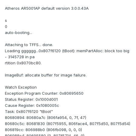
Atheros AR5001AP default version 3.0.0.43A
s
0
auto-booting...
Attaching to TFFS... done.
Loading gggggg...0x807f6120 (tBoot): memPartAlloc: block too big
- 3145728 in pa
rtition 0x8070bc80.
ImageBuf: allocate buffer for image failure.
Watch Exception
Exception Program Counter: 0x80695650
Status Register: 0x1000d001
Cause Register: 0x1080005c
Task: 0x807f6120 "tBoot"
80680894: 80680a7c (806fa954, 0, 7f, 47)
80680c5c: 80681830 (807f5955, 806face4, 807f5d50, 807f5d54)
806819cc: 806988b0 (806fb098, 0, 0, 0)
806988c4: 80695580 (0, 807f5714, 46, 0)