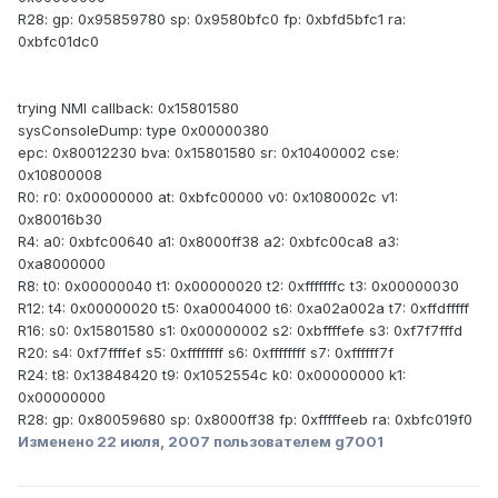
R28: gp: 0x95859780 sp: 0x9580bfc0 fp: 0xbfd5bfc1 ra:
0xbfc01dc0
trying NMI callback: 0x15801580
sysConsoleDump: type 0x00000380
epc: 0x80012230 bva: 0x15801580 sr: 0x10400002 cse:
0x10800008
R0: r0: 0x00000000 at: 0xbfc00000 v0: 0x1080002c v1:
0x80016b30
R4: a0: 0xbfc00640 a1: 0x8000ff38 a2: 0xbfc00ca8 a3:
0xa8000000
R8: t0: 0x00000040 t1: 0x00000020 t2: 0xfffffffc t3: 0x00000030
R12: t4: 0x00000020 t5: 0xa0004000 t6: 0xa02a002a t7: 0xffdfffff
R16: s0: 0x15801580 s1: 0x00000002 s2: 0xbffffefe s3: 0xf7f7fffd
R20: s4: 0xf7ffffef s5: 0xffffffff s6: 0xffffffff s7: 0xffffff7f
R24: t8: 0x13848420 t9: 0x1052554c k0: 0x00000000 k1:
0x00000000
R28: gp: 0x80059680 sp: 0x8000ff38 fp: 0xfffffeeb ra: 0xbfc019f0
Изменено
22 июля, 2007
пользователем g7001