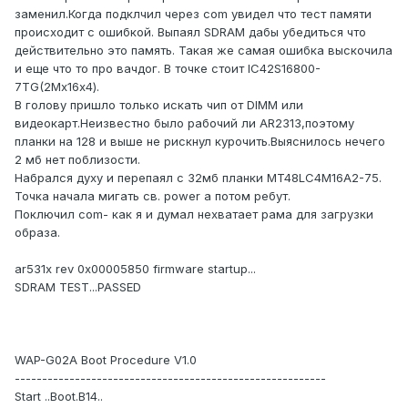
заменил.Когда подклчил через com увидел что тест памяти
происходит с ошибкой. Выпаял SDRAM дабы убедиться что
действительно это память. Такая же самая ошибка выскочила
и еще что то про вачдог. В точке стоит IC42S16800-
7TG(2Мх16х4).
В голову пришло только искать чип от DIMM или
видеокарт.Неизвестно было рабочий ли AR2313,поэтому
планки на 128 и выше не рискнул курочить.Выяснилось нечего
2 мб нет поблизости.
Набрался духу и перепаял с 32мб планки MT48LC4M16A2-75.
Точка начала мигать св. power а потом ребут.
Поключил com- как я и думал нехватает рама для загрузки
образа.
ar531x rev 0x00005850 firmware startup...
SDRAM TEST...PASSED
WAP-G02A Boot Procedure V1.0
---------------------------------------------------------
Start ..Boot.B14..