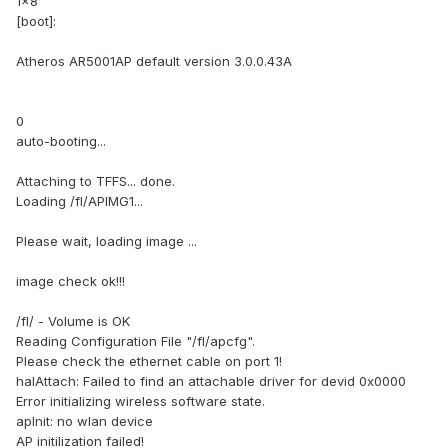
1x8
[boot]:
Atheros AR5001AP default version 3.0.0.43A
0
auto-booting...
Attaching to TFFS... done.
Loading /fl/APIMG1...
Please wait, loading image ...
image check ok!!!
/fl/ - Volume is OK
Reading Configuration File "/fl/apcfg".
Please check the ethernet cable on port 1!
halAttach: Failed to find an attachable driver for devid 0x0000
Error initializing wireless software state.
apInit: no wlan device
AP initilization failed!