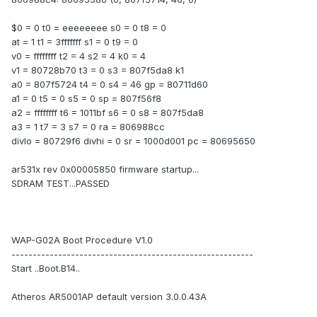
$0 = 0 t0 = eeeeeeee s0 = 0 t8 = 0
at = 1 t1 = 3fffffff s1 = 0 t9 = 0
v0 = ffffffff t2 = 4 s2 = 4 k0 = 4
v1 = 80728b70 t3 = 0 s3 = 807f5da8 k1
a0 = 807f5724 t4 = 0 s4 = 46 gp = 80711d60
a1 = 0 t5 = 0 s5 = 0 sp = 807f56f8
a2 = ffffffff t6 = 1011bf s6 = 0 s8 = 807f5da8
a3 = 1 t7 = 3 s7 = 0 ra = 806988cc
divlo = 80729f6 divhi = 0 sr = 1000d001 pc = 80695650
ar531x rev 0x00005850 firmware startup...
SDRAM TEST...PASSED
WAP-G02A Boot Procedure V1.0
---------------------------------------------------------
Start ..Boot.B14..
Atheros AR5001AP default version 3.0.0.43A