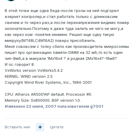
В этой точке еще одна беда-после грозы на ней подгорел
езернет контролер,и стал работать только с длинковсим
свичем и то через раз,а после перенапрежения видимо помер
окончательно.Поэтому я даже туда залить не чего не могу,а
как через ком -понятия неимею. Решил еще одну такую
микруху(MT48LC4M16A2) поверх присобачить.
Меня сововсем с толку сбило как производитель микросхемы
пишет про организацию памяти-DIMM на 32 мб,то есть один
чип-8мб,а в мануале 1Мх16х4 ? а родная 2Мх16х4?-16мб?
И ос говорит 8.
VxWorks version VxWorks5.4.2
KERNEL: WIND version 2.5
Copyright Wind River Systems, Inc., 1984-2001
CPU: Atheros AR5001AP default. Processor #0.
Memory Size: 0x800000. BSP version 1.0.
Изменено
22 июля, 2007
пользователем g7001
Вставить ник
Цитата