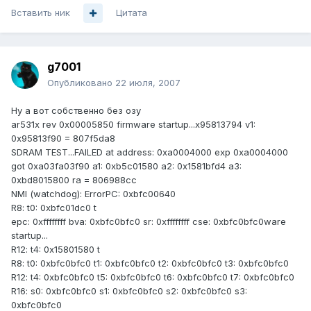
Вставить ник
Цитата
g7001
Опубликовано
22 июля, 2007
Ну а вот собственно без озу
ar531x rev 0x00005850 firmware startup...x95813794 v1:
0x95813f90 = 807f5da8
SDRAM TEST...FAILED at address: 0xa0004000 exp 0xa0004000
got 0xa03fa03f90 a1: 0xb5c01580 a2: 0x1581bfd4 a3:
0xbd8015800 ra = 806988cc
NMI (watchdog): ErrorPC: 0xbfc00640
R8: t0: 0xbfc01dc0 t
epc: 0xffffffff bva: 0xbfc0bfc0 sr: 0xffffffff cse: 0xbfc0bfc0ware
startup...
R12: t4: 0x15801580 t
R8: t0: 0xbfc0bfc0 t1: 0xbfc0bfc0 t2: 0xbfc0bfc0 t3: 0xbfc0bfc0
R12: t4: 0xbfc0bfc0 t5: 0xbfc0bfc0 t6: 0xbfc0bfc0 t7: 0xbfc0bfc0
R16: s0: 0xbfc0bfc0 s1: 0xbfc0bfc0 s2: 0xbfc0bfc0 s3:
0xbfc0bfc0