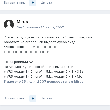
Вставить ник
Цитата
Mirus
Опубликовано
25 июля, 2007
Ком провод подключал к такой же рабочей точке, там
работает, на сгоревшей выдает мусор вида:
"ашшЖГшшО0О0`МООООООООО
ОООООООООООООООООО"
Точка ревизии A2.
На VR1 между 1 и 2 ногой, 2 и 3 выдает 5.1в,
у VR3 между 1 и 2 ногой - 5.1в, между 2 и 3 - 3.3в,
у VR5 между 1 и 2 ногой - 5.1в, между 2 и 3 - 1.9в
Изменено
25 июля, 2007
пользователем Mirus
Вставить ник
Цитата