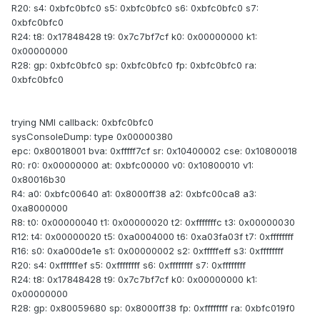
R20: s4: 0xbfc0bfc0 s5: 0xbfc0bfc0 s6: 0xbfc0bfc0 s7:
0xbfc0bfc0
R24: t8: 0x17848428 t9: 0x7c7bf7cf k0: 0x00000000 k1:
0x00000000
R28: gp: 0xbfc0bfc0 sp: 0xbfc0bfc0 fp: 0xbfc0bfc0 ra:
0xbfc0bfc0
trying NMI callback: 0xbfc0bfc0
sysConsoleDump: type 0x00000380
epc: 0x80018001 bva: 0xfffff7cf sr: 0x10400002 cse: 0x10800018
R0: r0: 0x00000000 at: 0xbfc00000 v0: 0x10800010 v1:
0x80016b30
R4: a0: 0xbfc00640 a1: 0x8000ff38 a2: 0xbfc00ca8 a3:
0xa8000000
R8: t0: 0x00000040 t1: 0x00000020 t2: 0xfffffffc t3: 0x00000030
R12: t4: 0x00000020 t5: 0xa0004000 t6: 0xa03fa03f t7: 0xffffffff
R16: s0: 0xa000de1e s1: 0x00000002 s2: 0xfffffeff s3: 0xffffffff
R20: s4: 0xffffffef s5: 0xffffffff s6: 0xffffffff s7: 0xffffffff
R24: t8: 0x17848428 t9: 0x7c7bf7cf k0: 0x00000000 k1:
0x00000000
R28: gp: 0x80059680 sp: 0x8000ff38 fp: 0xffffffff ra: 0xbfc019f0