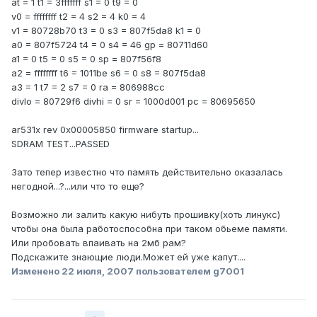
at = 1 t1 = 3fffffff s1 = 0 t9 = 0
v0 = ffffffff t2 = 4 s2 = 4 k0 = 4
v1 = 80728b70 t3 = 0 s3 = 807f5da8 k1 = 0
a0 = 807f5724 t4 = 0 s4 = 46 gp = 80711d60
a1 = 0 t5 = 0 s5 = 0 sp = 807f56f8
a2 = ffffffff t6 = 1011be s6 = 0 s8 = 807f5da8
a3 = 1 t7 = 2 s7 = 0 ra = 806988cc
divlo = 80729f6 divhi = 0 sr = 1000d001 pc = 80695650
ar531x rev 0x00005850 firmware startup...
SDRAM TEST...PASSED
Зато тепер известно что память действительно оказалась
негодной...?...или что то еще?
Возможно ли залить какую нибуть прошивку(хоть линукс)
чтобы она была работоспособна при таком обьеме памяти.
Или пробовать впаивать на 2мб рам?
Подскажите знающие люди.Может ей уже капут....
Изменено
22 июля, 2007
пользователем g7001