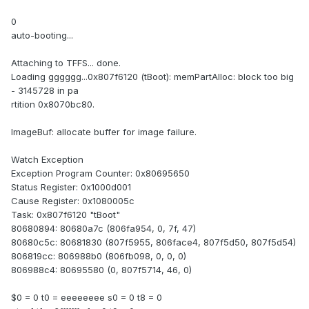
0
auto-booting...
Attaching to TFFS... done.
Loading gggggg...0x807f6120 (tBoot): memPartAlloc: block too big
- 3145728 in pa
rtition 0x8070bc80.
ImageBuf: allocate buffer for image failure.
Watch Exception
Exception Program Counter: 0x80695650
Status Register: 0x1000d001
Cause Register: 0x1080005c
Task: 0x807f6120 "tBoot"
80680894: 80680a7c (806fa954, 0, 7f, 47)
80680c5c: 80681830 (807f5955, 806face4, 807f5d50, 807f5d54)
806819cc: 806988b0 (806fb098, 0, 0, 0)
806988c4: 80695580 (0, 807f5714, 46, 0)
$0 = 0 t0 = eeeeeeee s0 = 0 t8 = 0