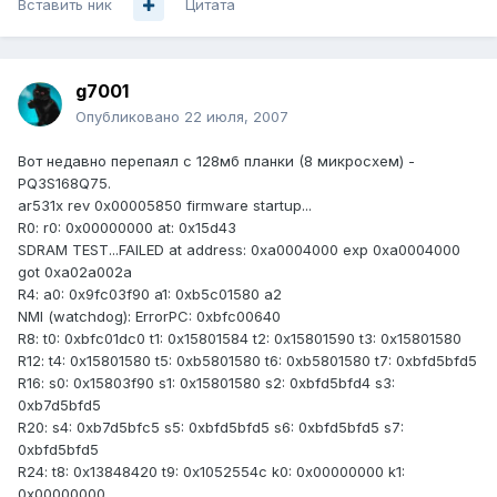
Вставить ник
Цитата
g7001
Опубликовано
22 июля, 2007
Вот недавно перепаял с 128мб планки (8 микросхем) -
PQ3S168Q75.
ar531x rev 0x00005850 firmware startup...
R0: r0: 0x00000000 at: 0x15d43
SDRAM TEST...FAILED at address: 0xa0004000 exp 0xa0004000
got 0xa02a002a
R4: a0: 0x9fc03f90 a1: 0xb5c01580 a2
NMI (watchdog): ErrorPC: 0xbfc00640
R8: t0: 0xbfc01dc0 t1: 0x15801584 t2: 0x15801590 t3: 0x15801580
R12: t4: 0x15801580 t5: 0xb5801580 t6: 0xb5801580 t7: 0xbfd5bfd5
R16: s0: 0x15803f90 s1: 0x15801580 s2: 0xbfd5bfd4 s3:
0xb7d5bfd5
R20: s4: 0xb7d5bfc5 s5: 0xbfd5bfd5 s6: 0xbfd5bfd5 s7:
0xbfd5bfd5
R24: t8: 0x13848420 t9: 0x1052554c k0: 0x00000000 k1:
0x00000000