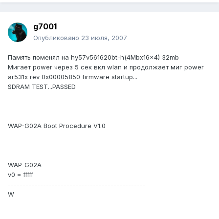
g7001
Опубликовано
23 июля, 2007
Память поменял на hy57v561620bt-h(4Mbx16x4) 32mb
Мигает power через 5 сек вкл wlan и продолжает миг power
ar531x rev 0x00005850 firmware startup...
SDRAM TEST...PASSED
WAP-G02A Boot Procedure V1.0
WAP-G02A
v0 = fffff
-----------------------------------------------
W