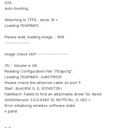
02A
auto-booting...
Attaching to TFFS... done. t8 =
Loading /fl/APIMG1...
Please wait, loading image ... 806
---------------
image check ok!!!-------------------
/fl/ - Volume is OK
Reading Configuration File "/fl/apcfg".
Loading /fl/APIMG1...0x807f6120
Please check the ethernet cable on port 1!
Start ..Boot.B14..0, 0, 0)3145728 i
halAttach: Failed to find an attachable driver for devid
0x0000ersion 3.0.0.43A0 (0, 807f574c, 0, 0)t2 =
Error initializing wireless software state.
n partit